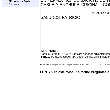
EN PERFECTAS CONDICIONS DE T
Número de Serie:
CABLE Y ENCHUFE ORIGINAL CO
No Figura
Y POR SU PUESTO CO
SALUDOS PATRICIO
IMPORTANTE:
Patricio Perez H., CE3PYK declara conocer el Reglamento
Zona12
es
Marca Registrada
según consta en el Instituto
Este aviso fue publicado ocupando esta IP: 190.161.23.226 Con F
CE3PYK en este aviso, no recibe Preguntas 