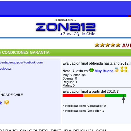
Publicidad Zona12
AV
S CONDICIONES GARANTIA
ezventadeequipos@outlook.com
Evaluación final obtenida hasta año 2012: 
quipos.cl
Nota: 7
, esto es:
Muy Buena
Muy Buenas: 94
Buenas: 0
Regular: 1
Malas: 0
Evaluación final a partir del 2013:
7
UÑOA DE CHILE
k
> Recibidas como Comprador: 0
> Recibidas como Vendedor: 1