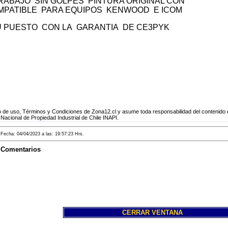
RABAJO SIN GOLPES PINTURA ORIGINAL CON
MPATIBLE PARA EQUIPOS KENWOOD E ICOM
N LA GARANTIA DE CE3PYK
 de uso, Términos y Condiciones de Zona12.cl y asume toda responsabilidad del contenido e
 Nacional de Propiedad Industrial de Chile INAPI.
echa: 04/04/2023 a las: 19:57:23 Hrs.
o Comentarios
CERRAR VENTANA