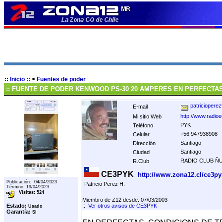
::
Inicio
::
>
Fuentes de poder
:: FUENTE DE PODER KENWOOD PS-30 20 AMPERES EN PERFECTA
patricioper
E-mail
http://www.radioe
Mi sitio Web
PYK
Teléfono
+56 947938908
Celular
Santiago
Dirección
Santiago
Ciudad
RADIO CLUB Ñ
R.Club
CE3PYK
http://www.zona12.cl/ce3py
Publicación: 04/04/2023
Patricio Perez H.
Término: 19/04/2023
Visitas: 524
Miembro de Z12 desde: 07/03/2003
Estado:
::
Ver otros avisos de CE3PYK
Usado
Garantía:
Si