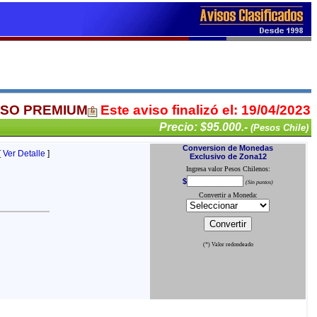
ISO PREMIUM
Este aviso finalizó el: 19/04/2023
Precio: $95.000.-
(Pesos Chile)
[
Ver Detalle
]