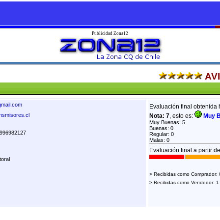
Publicidad Zona12
AV
mail.com
Evaluación final obtenida 
ansmisores.cl
Nota: 7
, esto es:
Muy 
Muy Buenas: 5
Buenas: 0
996982127
Regular: 0
Malas: 0
Evaluación final a partir d
oral
> Recibidas como Comprador: 
> Recibidas como Vendedor: 1