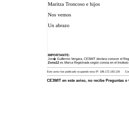
Maritza Troncoso e hijos
Nos vemos
Un abrazo
IMPORTANTE:
Jos� Guillermo Vergara, CE3WIT declara conocer el Regla
Zona12
es
Marca Registrada
según consta en el Instituto
Este aviso fue publicado ocupando esta IP: 186.172.193.134 Con 
CE3WIT en este aviso, no recibe Preguntas o