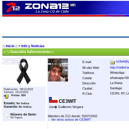
::
Inicio
::
>
Info y Noticias
:: :::Sencible fallecimiento:::
ce3wit@g
E-mail
http://radiotr
Mi sitio Web
WhatsApp
Teléfono
whatsapp+56
Celular
La Reina
Dirección
Santiago
Ciudad
Publicación: 08/12/2022
Término: 23/12/2022
CE2RL RC Lit
R.Club
Visitas: 824
CE3WIT
Estado:
No Indica
Garantía:
Jos� Guillermo Vergara
No Indica
Número de Serie:
Miembro de Z12 desde: 03/07/2002
No Figura
::
Ver otros avisos de CE3WIT