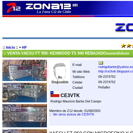
::
Inicio
::
>
HF
:: VENTA-YAESU FT 950- KENWOOD TS 940 REBAJADOxxvendidoxx
E-mail
rodrigobarbe@yahoo.e
http://ce3vtk.blogspot.c
Mi sitio Web
09-2374752
Teléfono
09-2374752
Celular
Peñaflor
Ciudad
CE3VTK
Rodrigo Mauricio Barbe Del Campo
Miembro de Z12 desde: 01/08/2003
::
Ver otros avisos de CE3VTK