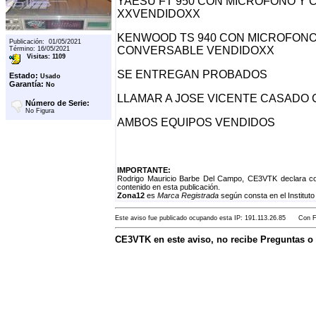
YAESU FT 950 CON MICROFONO Y 
XXVENDIDOXX
KENWOOD TS 940 CON MICROFONO 
Publicación: 01/05/2021
CONVERSABLE VENDIDOXX
Término: 16/05/2021
Visitas: 1109
SE ENTREGAN PROBADOS
Estado:
Usado
Garantía:
No
LLAMAR A JOSE VICENTE CASADO 
Número de Serie:
No Figura
AMBOS EQUIPOS VENDIDOS
IMPORTANTE:
Rodrigo Mauricio Barbe Del Campo, CE3VTK declara co
contenido en esta publicación.
Zona12
es
Marca Registrada
según consta en el Instituto
Este aviso fue publicado ocupando esta IP: 191.113.26.85 Con Fe
CE3VTK en este aviso, no recibe Preguntas o