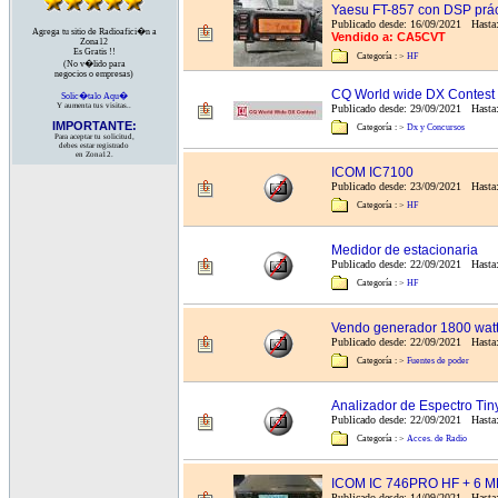
Yaesu FT-857 con DSP prá
Publicado desde: 16/09/2021 Hasta
Agrega tu sitio de Radioafici�n a
Vendido a: CA5CVT
Zona12
Es Gratis !!
Categoría :
>
HF
(No v�lido para
negocios o empresas)
CQ World wide DX Contest
Solic�talo Aqu�
Y aumenta tus visitas..
Publicado desde: 29/09/2021 Hast
IMPORTANTE:
Categoría :
>
Dx y Concursos
Para aceptar tu solicitud,
debes estar registrado
en Zona12.
ICOM IC7100
Publicado desde: 23/09/2021 Hasta:
Categoría :
>
HF
Medidor de estacionaria
Publicado desde: 22/09/2021 Hasta:
Categoría :
>
HF
Vendo generador 1800 wat
Publicado desde: 22/09/2021 Hasta
Categoría :
>
Fuentes de poder
Analizador de Espectro Ti
Publicado desde: 22/09/2021 Hasta:
Categoría :
>
Acces. de Radio
ICOM IC 746PRO HF + 6 
Publicado desde: 14/09/2021 Hasta