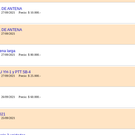
 DE ANTENA
 27/09/2021 Precio: $ 10.000.-
 DE ANTENA
a: 27/09/2021
ena larga
 27/09/2021 Precio: $ 80.000.-
 YH-1 y PTT SB-4
 27/09/2021 Precio: $ 25.000.-
 26/09/2021 Precio: $ 60.000.-
021
a: 25/09/2021