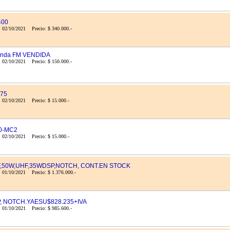
400
: 02/10/2021 Precio: $ 340.000.-
banda FM VENDIDA
: 02/10/2021 Precio: $ 150.000.-
 75
 02/10/2021 Precio: $ 15.000.-
0-MC2
 02/10/2021 Precio: $ 15.000.-
HF,50W,UHF,35WDSP,NOTCH, CONT.EN STOCK
 01/10/2021 Precio: $ 1.376.000.-
P, NOTCH.YAESU$828.235+IVA
: 01/10/2021 Precio: $ 985.600.-