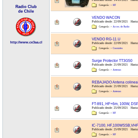
Categoría :
>
HF
Radio Club
de Chile
VENDO WACON
Publicado desde: 22/09/2021 Hasta
Categoría :
>
Acces. de Radio
VENDO RG-11.U
http://www.ce3aa.cl
Publicado desde: 22/09/2021 Hasta:
Categoría :
>
Coaxiales
Surge Protector TT3G50
Publicado desde: 21/09/2021 Hasta:
Categoría :
>
Antenas
REBAJADO Antena colinea
Publicado desde: 21/09/2021 Hasta:
Categoría :
>
Antenas
FT-891, HF+6m, 100W, DS
Publicado desde: 25/09/2021 Hasta
Categoría :
>
HF
IC-7100, HF,100WSSB,V
Publicado desde: 25/09/2021 Hasta:
Categoría :
>
HF