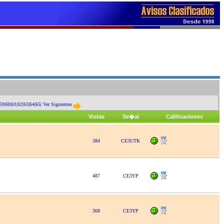
59
|
60
|
61
|
62
|
63
|
64
|
65
|
Ver Siguientes
Vistas
Se�al
Calificaciones
384
CE3UTK
487
CE3YP
368
CE3YP