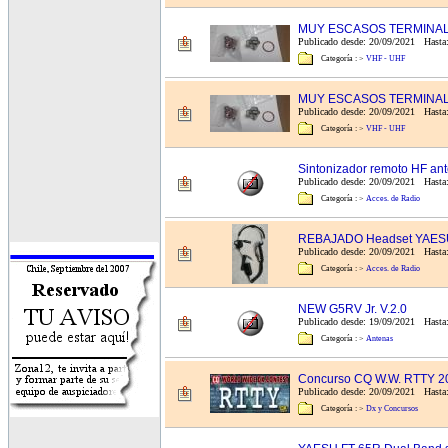
MUY ESCASOS TERMINAL
Publicado desde: 20/09/2021 Hasta:
Categoría :
>
VHF - UHF
MUY ESCASOS TERMINAL
Publicado desde: 20/09/2021 Hast
Categoría :
>
VHF - UHF
Sintonizador remoto HF ant
Publicado desde: 20/09/2021 Hasta:
Categoría :
>
Acces. de Radio
REBAJADO Headset YAESU
Publicado desde: 20/09/2021 Hasta:
Categoría :
>
Acces. de Radio
NEW G5RV Jr. V.2.0
Publicado desde: 19/09/2021 Hasta:
Categoría :
>
Antenas
Concurso CQ W.W. RTTY 2
Publicado desde: 20/09/2021 Hast
Categoría :
>
Dx y Concursos