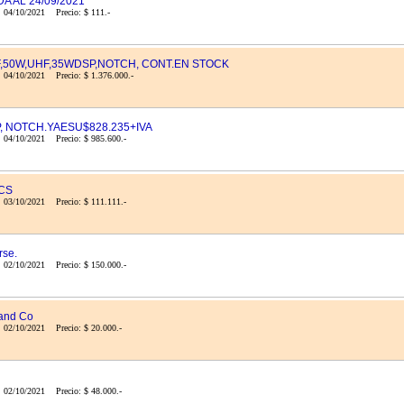
A AL 24/09/2021
: 04/10/2021 Precio: $ 111.-
HF,50W,UHF,35WDSP,NOTCH, CONT.EN STOCK
 04/10/2021 Precio: $ 1.376.000.-
P, NOTCH.YAESU$828.235+IVA
: 04/10/2021 Precio: $ 985.600.-
CS
: 03/10/2021 Precio: $ 111.111.-
rse.
: 02/10/2021 Precio: $ 150.000.-
and Co
 02/10/2021 Precio: $ 20.000.-
 02/10/2021 Precio: $ 48.000.-