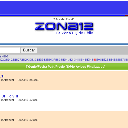
Publicidad Zona12
al 4900
1
|
22
|
23
|
24
|
25
|
26
|
27
|
28
|
29
|
30
|
31
|
32
|
33
|
34
|
35
|
36
|
37
|
38
|
39
|
40
|
41
|
42
|
43
|
44
|
45
|
46
|
47
|
48
|
49
|
50
|
51
|
52
|
53
|
54
|
55
|
56
|
57
|
58
|
T�tulo/Fecha Pub./Precio (S�lo Avisos Finalizados)
OCH
: 06/10/2021 Precio: $ 800.000.-
l UHF o VHF
 06/10/2021 Precio: $ 35.000.-
 06/10/2021 Precio: $ 55.000.-