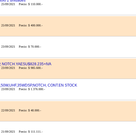
olo 2 unidades
: 25/09/2021 Precio: $ 110.000.-
: 25/09/2021 Precio: $ 400.000.-
 23/09/2021 Precio: $ 70.000.-
P, NOTCH.YAESU$828.235+IVA
: 23/09/2021 Precio: $ 985.600.-
HF,50W,UHF,35WDSP,NOTCH, CONT.EN STOCK
 23/09/2021 Precio: $ 1.376.000.-
 22/09/2021 Precio: $ 48.000.-
: 21/09/2021 Precio: $ 111.111.-