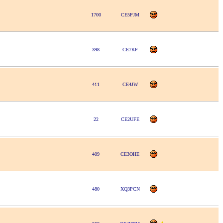
1700
CE5PJM
398
CE7KF
411
CE4JW
22
CE2UFE
409
CE3OHE
480
XQ3PCN