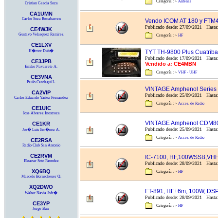
Categoría :
>
Antenas
Cristian Garcia Soza
CA1UMN
Carlos Soza Recabarren
Vendo ICOM AT 180 y FTM
Publicado desde: 27/09/2021 Hasta
CE4WJK
Gustavo Velasquez Ramirez
Categoría :
>
HF
CE1LXV
H�ctor Dub�
TYT TH-9800 Plus Cuatri
Publicado desde: 17/09/2021 Hasta
CE3JPB
Vendido a: CE4MBN
Emilio Navarrete A.
Categoría :
>
VHF - UHF
CE3VNA
Paulo Cendegui L.
VINTAGE Amphenol Series
CA2VIP
Publicado desde: 25/09/2021 Hasta:
Carlos Eduardo Yañez Fernandez
Categoría :
>
Acces. de Radio
CE1UIC
Jose Alvarez Inostroza
VINTAGE Amphenol CDM8
CE1KR
Publicado desde: 25/09/2021 Hasta:
Jos� Luis Jim�nez A.
Categoría :
>
Acces. de Radio
CE2RSA
Radio Club San Antonio
CE2RVM
IC-7100, HF,100WSSB,V
Eleazar Soto Faundez
Publicado desde: 28/09/2021 Hasta:
XQ6BQ
Categoría :
>
HF
Marcelo Bornscheuer Q.
XQ2DWO
FT-891, HF+6m, 100W, DS
Walter Navia Jofr�
Publicado desde: 28/09/2021 Hasta
CE3YP
Categoría :
>
HF
Jorge Burr