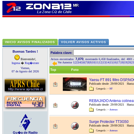
INICIO AVISOS FINALIZADOS
VOLVER AVISOS ACTIVOS
Buenas Tardes !
Palabra clave:
7,070
Bienvenido!,
Avisos encontrados:
, mostrando 6,458 finalizados, del: 4801 
Ver Anterior
1
|
2
|
3
|
4
|
5
|
6
|
7
|
8
|
9
|
10
|
11
|
12
|
13
|
14
|
15
|
16
|
17
|
18
|
19
|
20
|
2
Ingresa
�
Reg�strate
Viernes,
Top
Foto
07 de Agosto del 2026
Yaesu FT 891 filtro DSP,N
Publicado desde: 29/09/2021 Hasta
Categoría :
>
HF
REBAJADO Antena colinea
Publicado desde: 29/09/2021 Hasta:
Categoría :
>
Antenas
Surge Protector TT3G50
Publicado desde: 29/09/2021 Hasta:
Categoría :
>
Antenas
Gu�a de Radio