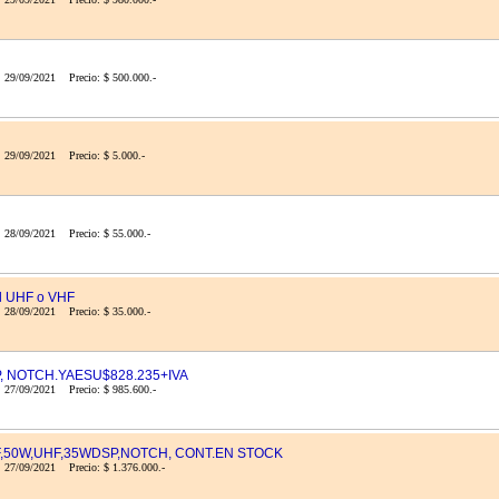
: 29/09/2021 Precio: $ 500.000.-
 29/09/2021 Precio: $ 5.000.-
 28/09/2021 Precio: $ 55.000.-
l UHF o VHF
 28/09/2021 Precio: $ 35.000.-
P, NOTCH.YAESU$828.235+IVA
: 27/09/2021 Precio: $ 985.600.-
HF,50W,UHF,35WDSP,NOTCH, CONT.EN STOCK
 27/09/2021 Precio: $ 1.376.000.-