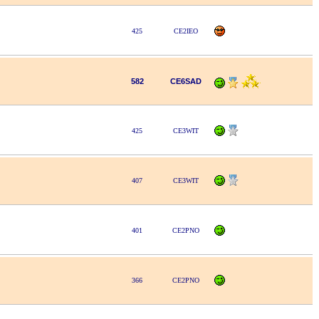
425
CE2IEO
582
CE6SAD
425
CE3WIT
407
CE3WIT
401
CE2PNO
366
CE2PNO