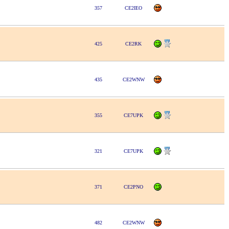
357
CE2IEO
425
CE2RK
435
CE2WNW
355
CE7UPK
321
CE7UPK
371
CE2PNO
482
CE2WNW