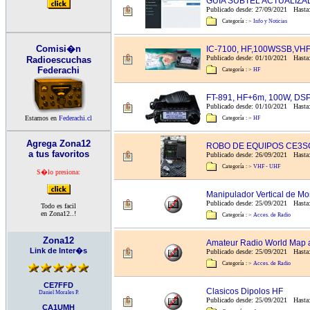
GUIA SUBTEL ACTUALIZAD
Publicado desde: 27/09/2021 Hasta
Categoría :
>
Info y Noticias
Comisi�n
IC-7100, HF,100WSSB,V
Publicado desde: 01/10/2021 Hasta:
Radioescuchas
Federachi
Categoría :
>
HF
FT-891, HF+6m, 100W, DS
Publicado desde: 01/10/2021 Hasta
Estamos en
Federachi.cl
Categoría :
>
HF
Agrega Zona12
ROBO DE EQUIPOS CE3S
a tus favoritos
Publicado desde: 26/09/2021 Hasta
Categoría :
>
VHF - UHF
S�lo presiona:
Manipulador Vertical de Mo
Publicado desde: 25/09/2021 Hasta
Todo es facil
en Zona12..!
Categoría :
>
Acces. de Radio
Zona12
Amateur Radio World Map 
Link de Inter�s
Publicado desde: 25/09/2021 Hasta:
Categoría :
>
Acces. de Radio
CE7FFD
Clasicos Dipolos HF
Daniel Morales P.
Publicado desde: 25/09/2021 Hasta:
CA1UMH