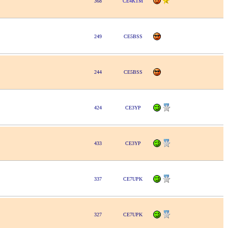
368
CE4KTM
249
CE5BSS
244
CE5BSS
424
CE3YP
433
CE3YP
337
CE7UPK
327
CE7UPK