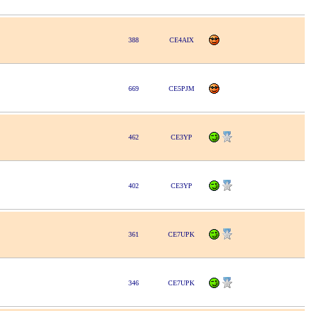
388
CE4AIX
669
CE5PJM
462
CE3YP
402
CE3YP
361
CE7UPK
346
CE7UPK