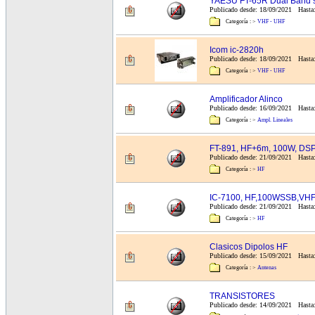
YAESU FT-65R Dual Band s
Publicado desde: 18/09/2021 Hasta
Categoría :
>
VHF - UHF
Icom ic-2820h
Publicado desde: 18/09/2021 Hasta
Categoría :
>
VHF - UHF
Amplificador Alinco
Publicado desde: 16/09/2021 Hasta:
Categoría :
>
Ampl. Lineales
FT-891, HF+6m, 100W, DS
Publicado desde: 21/09/2021 Hasta
Categoría :
>
HF
IC-7100, HF,100WSSB,V
Publicado desde: 21/09/2021 Hasta:
Categoría :
>
HF
Clasicos Dipolos HF
Publicado desde: 15/09/2021 Hasta:
Categoría :
>
Antenas
TRANSISTORES
Publicado desde: 14/09/2021 Hasta