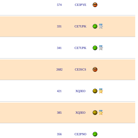
574
CE3PYE
331
CE7UPK
341
CE7UPK
2682
CE3SCS
421
XQ3EO
385
XQ3EO
356
CE2PNO