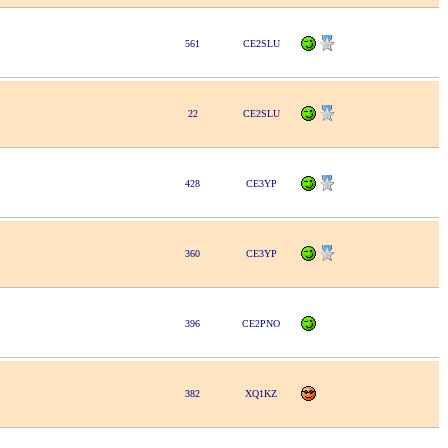
561
CE2SLU
22
CE2SLU
428
CE3YP
360
CE3YP
396
CE2PNO
382
XQ1KZ