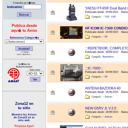
Consulta en l�nea:
Indicativo
:
YAESU FT-65R Dual Band s
Publicado desde: 29/09/2021 Hasta
Categoría :
>
VHF - UHF
Publica desde
HF ICOM IC-7300 CONDI
aqu� tu Aviso
Publicado desde: 20/09/2021 Hasta:
Categoría :
>
HF
Selecciona Categor�a
:::REPETIDOR_COMPLETO:
Publicado desde: 30/09/2021 Hasta
...Y espera
unos segundos...
Categoría :
Repetidores
Sat�lites de
Radioaficionados
:::IC-7000:::
Selecciona:
Publicado desde: 30/09/2021 Hasta:
Categoría :
>
HF
ANTENA BAZOOKA 40
Publicado desde: 28/09/2021 Hasta:
Categoría :
>
Antenas
Zona12 en
tu sitio
NEW G5RV Jr. V.2.0
Publicado desde: 28/09/2021 Hasta:
Muestra los Avisos
Categoría :
>
Antenas
de Zona12 en tu
sitio web.
Presiona Aqui!