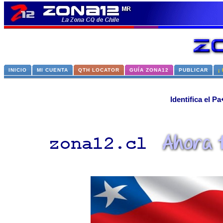
INICIO
MI CUENTA
QTH LOCATOR
GUÍA ZONA12
PUBLICAR
¡
Identifica el 