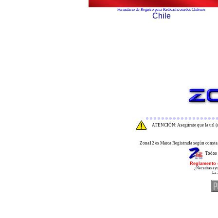
Formulario de Registro para Radioaificonados Chilenos
Chile
ATENCIÓN: Asegúrate que la url (d
Zona12 es Marca Registrada según consta 
Todos 
Reglamento 
¿Necesitas ayu
La 