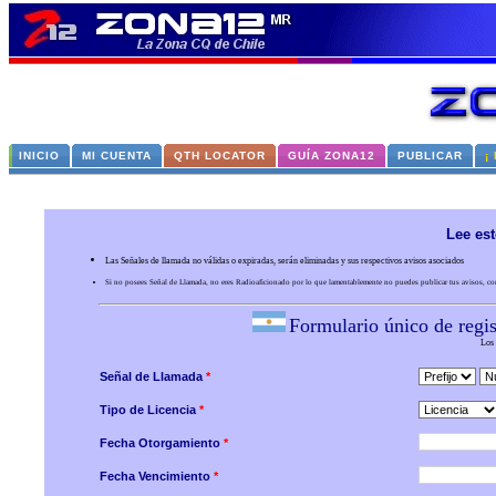
INICIO
MI CUENTA
QTH LOCATOR
GUÍA ZONA12
PUBLICAR
¡
Lee est
Las Señales de llamada no válidas o expiradas, serán eliminadas y sus respectivos avisos asociados
Si no posees Señal de Llamada, no eres Radioaficionado por lo que lamentablemente no puedes publicar tus avisos, co
Formulario único de regi
Los
Señal de Llamada
*
Tipo de Licencia
*
Fecha Otorgamiento
*
Fecha Vencimiento
*