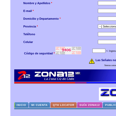
Nombre y Apellidos
*
E-mail
*
Domicilio y Departamento
*
Provincia
*
Teléfono
Celular
<- Ingres
Código de seguridad
*
Las Señales no
Sistema auto
INICIO
MI CUENTA
QTH LOCATOR
GUÍA ZONA12
PUBLI