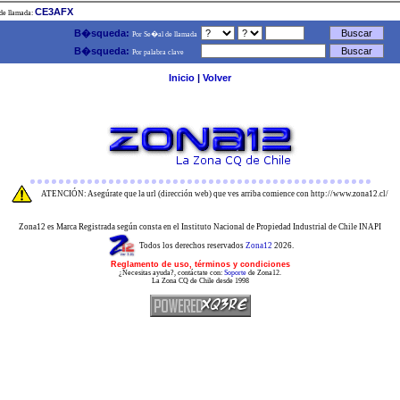
CE3AFX
de llamada:
B�squeda:
Por Se�al de llamada
B�squeda:
Por palabra clave
Inicio
|
Volver
ATENCIÓN: Asegúrate que la url (dirección web) que ves arriba comience con http://www.zona12.cl/
Zona12 es Marca Registrada según consta en el Instituto Nacional de Propiedad Industrial de Chile INAPI
Todos los derechos reservados
Zona12
2026.
Reglamento de uso, términos y condiciones
¿Necesitas ayuda?, contáctate con:
Soporte
de Zona12.
La Zona CQ de Chile desde 1998