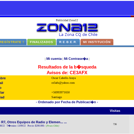
Publicidad Zona12
 REGÍSTRATE !
FINALIZADOS
R.E.B.E.R.
MI INSTITUCIÓN
Mi cuenta
Mi Contrase�a
|
|
|
Resultados de la b�squeda
Avisos de: CE3AFX
bre
Oscar Cabello Araya
il
ce3afx@yahoo.com
o
lar
+56993971650
dad
Santiago
- Ordenado por Fecha de Publicaci�n -
Visitas
R7, Otros Equipos de Radio y Elemen... ...
736
/08/22 T�rmino: 13/09/22 Precio: $200.000.-
(Pesos Chile)