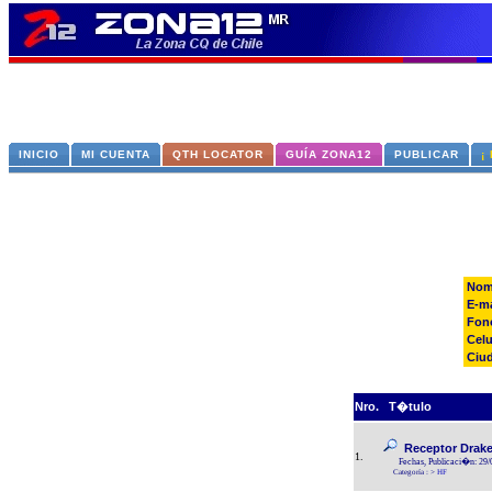
INICIO
MI CUENTA
QTH LOCATOR
GUÍA ZONA12
PUBLICAR
¡
Nom
E-ma
Fon
Celu
Ciu
Nro.
T�tulo
Receptor Drake 
1.
Fechas, Publicaci�n: 29
Categoría :
>
HF