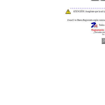
ATENCIÓN: Asegúrate que la url (d
Zona12 es Marca Registrada según consta 
Todos 
Reglamento 
¿Necesitas ayu
La 