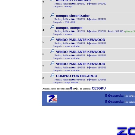
NECESITO COMPRAR
2.
Fechas, Publicaci�n: 31/08/20 T�rmino: 07/09/20
Categoría :
>
Handys
compro sintonizador
3.
Fechas, Publicaci�n: 27/07/21 T�rmino: 03/08/21
Categoría :
>
VHF - UHF
compro, compro
4.
Fechas, Publicaci�n: 13/10/21 T�rmino: 20/10/21 Precio: $12.345.-
(Pesos Ch
Categoría :
>
Antenas
VENDO PARLANTE KENWOOD
5.
Fechas, Publicaci�n: 25/08/22 T�rmino: 01/09/22
Categoría :
>
Acces. de Radio
VENDO PARLANTE KENWOOD
6.
Fechas, Publicaci�n: 04/09/22 T�rmino: 11/09/22
Categoría :
>
Acces. de Radio
VENDO PARLANTE KENWOOD
7.
Fechas, Publicaci�n: 11/09/22 T�rmino: 18/09/22
Categoría :
>
Acces. de Radio
COMPRO POR ENCARGO
8.
Fechas, Publicaci�n: 03/04/23 T�rmino: 10/04/23
Categoría :
>
Ampl. Lineales
8
CE3GKU
Avisos activos encontrados:
Se�al de llamada:
B�squeda:
Por Se�al
B�squeda:
Por palabr