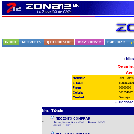
INICIO
MI CUENTA
QTH LOCATOR
GUÍA ZONA12
PUBLICAR
¡
Mi c
|
Resulta
Avi
Nombre
Juan Domin
E-mail
ce3gku@gma
Fono
00000000
Celular
992254897
Ciudad
Santiago
- Ordenado 
Nro.
T�tulo
NECESITO COMPRAR
1.
Fechas, Publicaci�n: 23/08/20 T�rmino: 30/08/20
Categoría :
>
Handys