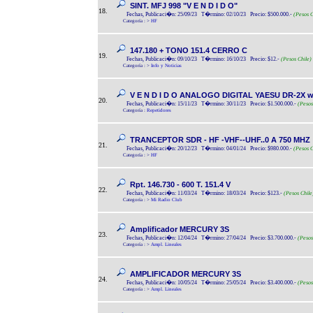
SINT. MFJ 998 "V E N D I D O"
18.
Fechas, Publicaci�n: 25/09/23 T�rmino: 02/10/23 Precio: $500.000.-
(Pesos C
Categoría :
>
HF
147.180 + TONO 151.4 CERRO C
19.
Fechas, Publicaci�n: 09/10/23 T�rmino: 16/10/23 Precio: $12.-
(Pesos Chile)
Categoría :
>
Info y Noticias
V E N D I D O ANALOGO DIGITAL YAESU DR-2X w
20.
Fechas, Publicaci�n: 15/11/23 T�rmino: 30/11/23 Precio: $1.500.000.-
(Pesos
Categoría :
Repetidores
TRANCEPTOR SDR - HF -VHF--UHF..0 A 750 MHZ
21.
Fechas, Publicaci�n: 20/12/23 T�rmino: 04/01/24 Precio: $980.000.-
(Pesos C
Categoría :
>
HF
Rpt. 146.730 - 600 T. 151.4 V
22.
Fechas, Publicaci�n: 11/03/24 T�rmino: 18/03/24 Precio: $123.-
(Pesos Chile
Categoría :
>
Mi Radio Club
Amplificador MERCURY 3S
23.
Fechas, Publicaci�n: 12/04/24 T�rmino: 27/04/24 Precio: $3.700.000.-
(Pesos
Categoría :
>
Ampl. Lineales
AMPLIFICADOR MERCURY 3S
24.
Fechas, Publicaci�n: 10/05/24 T�rmino: 25/05/24 Precio: $3.400.000.-
(Pesos
Categoría :
>
Ampl. Lineales