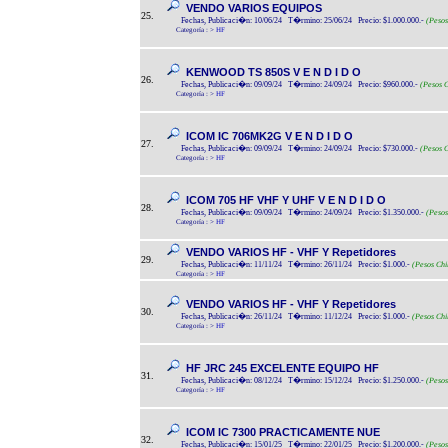
VENDO VARIOS EQUIPOS
25.
Fechas, Publicaci�n: 10/06/24 T�rmino: 25/06/24 Precio: $1.000.000.-
(Pesos
Categoría :
>
HF
KENWOOD TS 850S V E N D I D O
26.
Fechas, Publicaci�n: 09/09/24 T�rmino: 24/09/24 Precio: $960.000.-
(Pesos C
Categoría :
>
HF
ICOM IC 706MK2G V E N D I D O
27.
Fechas, Publicaci�n: 09/09/24 T�rmino: 24/09/24 Precio: $730.000.-
(Pesos C
Categoría :
>
HF
ICOM 705 HF VHF Y UHF V E N D I D O
28.
Fechas, Publicaci�n: 09/09/24 T�rmino: 24/09/24 Precio: $1.350.000.-
(Pesos
Categoría :
>
HF
VENDO VARIOS HF - VHF Y Repetidores
29.
Fechas, Publicaci�n: 11/11/24 T�rmino: 26/11/24 Precio: $1.000.-
(Pesos Chi
Categoría :
>
HF
VENDO VARIOS HF - VHF Y Repetidores
30.
Fechas, Publicaci�n: 26/11/24 T�rmino: 11/12/24 Precio: $1.000.-
(Pesos Chi
Categoría :
>
HF
HF JRC 245 EXCELENTE EQUIPO HF
31.
Fechas, Publicaci�n: 08/12/24 T�rmino: 15/12/24 Precio: $1.250.000.-
(Pesos
Categoría :
>
HF
ICOM IC 7300 PRACTICAMENTE NUE
32.
Fechas, Publicaci�n: 15/01/25 T�rmino: 22/01/25 Precio: $1.200.000.-
(Pesos