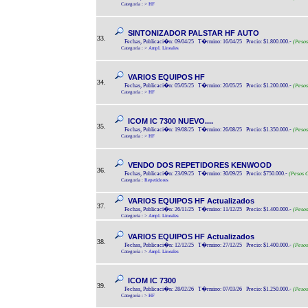
Categoría :
>
HF
SINTONIZADOR PALSTAR HF AUTO
33.
Fechas, Publicaci�n: 09/04/25 T�rmino: 16/04/25 Precio: $1.800.000.-
(Pesos
Categoría :
>
Ampl. Lineales
VARIOS EQUIPOS HF
34.
Fechas, Publicaci�n: 05/05/25 T�rmino: 20/05/25 Precio: $1.200.000.-
(Pesos
Categoría :
>
HF
ICOM IC 7300 NUEVO....
35.
Fechas, Publicaci�n: 19/08/25 T�rmino: 26/08/25 Precio: $1.350.000.-
(Pesos
Categoría :
>
HF
VENDO DOS REPETIDORES KENWOOD
36.
Fechas, Publicaci�n: 23/09/25 T�rmino: 30/09/25 Precio: $750.000.-
(Pesos C
Categoría :
Repetidores
VARIOS EQUIPOS HF Actualizados
37.
Fechas, Publicaci�n: 26/11/25 T�rmino: 11/12/25 Precio: $1.400.000.-
(Pesos
Categoría :
>
Ampl. Lineales
VARIOS EQUIPOS HF Actualizados
38.
Fechas, Publicaci�n: 12/12/25 T�rmino: 27/12/25 Precio: $1.400.000.-
(Pesos
Categoría :
>
Ampl. Lineales
ICOM IC 7300
39.
Fechas, Publicaci�n: 28/02/26 T�rmino: 07/03/26 Precio: $1.250.000.-
(Pesos
Categoría :
>
HF