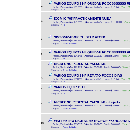
VARIOS EQUIPOS HF QUEDAN POCOSSSSSSS 
2.
Fechas, Publicaci�n: 02/12/22 T�rmino: 17/12/22 Precio: $12.564.-
(Pesos Ch
Categoría :
>
HF
ICOM IC 705 PRACTICAMENTE NUEV
3.
Fechas, Publicaci�n: 15/12/22 T�rmino: 22/12/22 Precio: $1.350.000.-
(Pesos
Categoría :
>
HF
SINTONIZADOR PALSTAR AT2KD
4.
Fechas, Publicaci�n: 15/12/22 T�rmino: 22/12/22 Precio: $950.000.-
(Pesos C
Categoría :
>
Acces. de Radio
VARIOS EQUIPOS HF QUEDAN POCOSSSSSSS 
5.
Fechas, Publicaci�n: 19/12/22 T�rmino: 03/01/23 Precio: $12.564.-
(Pesos Ch
Categoría :
>
HF
MICRFONO PEDESTAL YAESU M1
6.
Fechas, Publicaci�n: 31/12/22 T�rmino: 07/01/23 Precio: $600.000.-
(Pesos C
Categoría :
>
Acces. de Radio
VARIOS EQUIPOS HF REMATO POCOS DIAS
7.
Fechas, Publicaci�n: 08/01/23 T�rmino: 23/01/23 Precio: $12.564.-
(Pesos Ch
Categoría :
>
HF
VARIOS EQUIPOS HF
8.
Fechas, Publicaci�n: 06/02/23 T�rmino: 21/02/23 Precio: $12.564.-
(Pesos Ch
Categoría :
>
HF
MICRFONO PEDESTAL YAESU M1 rebajado
9.
Fechas, Publicaci�n: 06/02/23 T�rmino: 13/02/23 Precio: $450.000.-
(Pesos C
Categoría :
>
Acces. de Radio
WATTMETRO DIGITAL METROPWR FX775...UNA MAR
10.
Fechas, Publicaci�n: 06/02/23 T�rmino: 21/02/23 Precio: $600.000.-
(Pesos C
Categoría :
>
Acces. de Radio