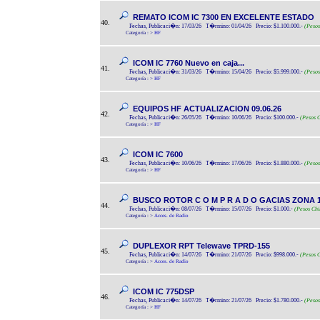
REMATO ICOM IC 7300 EN EXCELENTE ESTADO
40.
Fechas, Publicaci�n: 17/03/26 T�rmino: 01/04/26 Precio: $1.100.000.-
(Pesos
Categoría :
>
HF
ICOM IC 7760 Nuevo en caja...
41.
Fechas, Publicaci�n: 31/03/26 T�rmino: 15/04/26 Precio: $5.999.000.-
(Pesos
Categoría :
>
HF
EQUIPOS HF ACTUALIZACION 09.06.26
42.
Fechas, Publicaci�n: 26/05/26 T�rmino: 10/06/26 Precio: $100.000.-
(Pesos C
Categoría :
>
HF
ICOM IC 7600
43.
Fechas, Publicaci�n: 10/06/26 T�rmino: 17/06/26 Precio: $1.880.000.-
(Pesos
Categoría :
>
HF
BUSCO ROTOR C O M P R A D O GACIAS ZONA 1
44.
Fechas, Publicaci�n: 08/07/26 T�rmino: 15/07/26 Precio: $1.000.-
(Pesos Chi
Categoría :
>
Acces. de Radio
DUPLEXOR RPT Telewave TPRD-155
45.
Fechas, Publicaci�n: 14/07/26 T�rmino: 21/07/26 Precio: $998.000.-
(Pesos C
Categoría :
>
Acces. de Radio
ICOM IC 775DSP
46.
Fechas, Publicaci�n: 14/07/26 T�rmino: 21/07/26 Precio: $1.780.000.-
(Pesos
Categoría :
>
HF