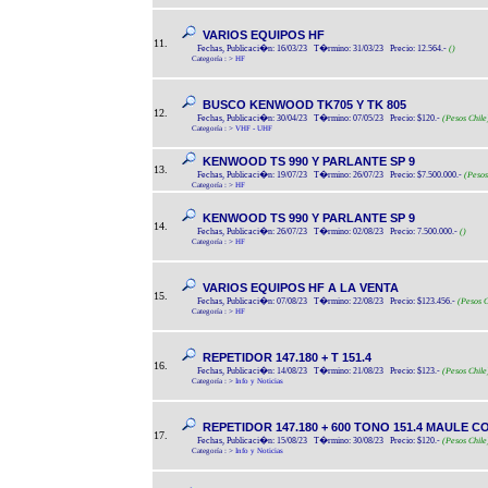
VARIOS EQUIPOS HF
11.
Fechas, Publicaci�n: 16/03/23 T�rmino: 31/03/23 Precio: 12.564.-
()
Categoría :
>
HF
BUSCO KENWOOD TK705 Y TK 805
12.
Fechas, Publicaci�n: 30/04/23 T�rmino: 07/05/23 Precio: $120.-
(Pesos Chile
Categoría :
>
VHF - UHF
KENWOOD TS 990 Y PARLANTE SP 9
13.
Fechas, Publicaci�n: 19/07/23 T�rmino: 26/07/23 Precio: $7.500.000.-
(Pesos
Categoría :
>
HF
KENWOOD TS 990 Y PARLANTE SP 9
14.
Fechas, Publicaci�n: 26/07/23 T�rmino: 02/08/23 Precio: 7.500.000.-
()
Categoría :
>
HF
VARIOS EQUIPOS HF A LA VENTA
15.
Fechas, Publicaci�n: 07/08/23 T�rmino: 22/08/23 Precio: $123.456.-
(Pesos C
Categoría :
>
HF
REPETIDOR 147.180 + T 151.4
16.
Fechas, Publicaci�n: 14/08/23 T�rmino: 21/08/23 Precio: $123.-
(Pesos Chile
Categoría :
>
Info y Noticias
REPETIDOR 147.180 + 600 TONO 151.4 MAULE C
17.
Fechas, Publicaci�n: 15/08/23 T�rmino: 30/08/23 Precio: $120.-
(Pesos Chile
Categoría :
>
Info y Noticias