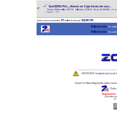
SunSDR2 Pro....Nuevo en Caja horas de uso...
47.
Fechas, Publicaci�n: 29/07/26 T�rmino: 13/08/26 Precio: $1.300.000.-
(Pesos
Categoría :
>
HF
47
XQ4KTM
Avisos activos encontrados:
Se�al de llamada:
B�squeda:
Por Se�al
B�squeda:
Por palabr
ATENCIÓN: Asegúrate que la url (d
Zona12 es Marca Registrada según consta 
Todos 
Reglamento 
¿Necesitas ayu
La 