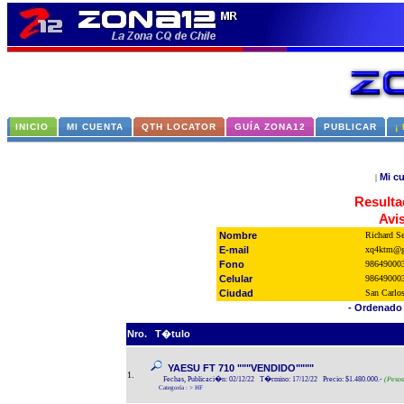
INICIO
MI CUENTA
QTH LOCATOR
GUÍA ZONA12
PUBLICAR
¡
Mi c
|
Resulta
Avi
Nombre
Richard S
E-mail
xq4ktm@g
Fono
98649000
Celular
98649000
Ciudad
San Carlo
- Ordenado 
Nro.
T�tulo
YAESU FT 710 """VENDIDO""""
1.
Fechas, Publicaci�n: 02/12/22 T�rmino: 17/12/22 Precio: $1.480.000.-
(Pesos
Categoría :
>
HF