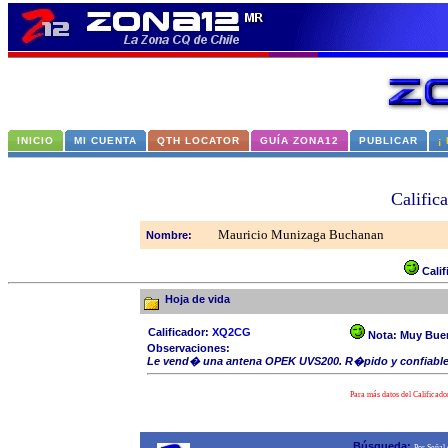
INICIO
MI CUENTA
QTH LOCATOR
GUÍA ZONA12
PUBLICAR
¡
Califi
Mauricio Munizaga Buchanan
Nombre:
Cali
Hoja de vida
Calificador:
XQ2CG
Nota:
Muy Bue
Observaciones:
Le vend� una antena OPEK UVS200. R�pido y confiable
Para más datos del Calificado
Búsqueda:
Por Señal