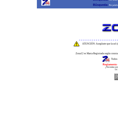
Búsqueda:
Por palab
ATENCIÓN: Asegúrate que la url (d
Zona12 es Marca Registrada según consta 
Todos 
Reglamento 
¿Necesitas ayu
La 