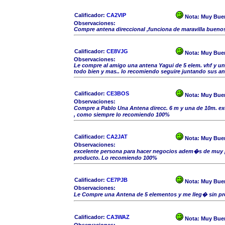
Calificador:
CA2VIP
Nota:
Muy Bue
Observaciones:
Compre antena direccional ,funciona de maravilla buenos
Calificador:
CE8VJG
Nota:
Muy Bue
Observaciones:
Le compre al amigo una antena Yagui de 5 elem. vhf y un
todo bien y mas.. lo recomiendo seguire juntando sus a
Calificador:
CE3BOS
Nota:
Muy Bue
Observaciones:
Compre a Pablo Una Antena direcc. 6 m y una de 10m. e
, como siempre lo recomiendo 100%
Calificador:
CA2JAT
Nota:
Muy Bue
Observaciones:
excelente persona para hacer negocios adem�s de muy p
producto. Lo recomiendo 100%
Calificador:
CE7PJB
Nota:
Muy Bue
Observaciones:
Le Compre una Antena de 5 elementos y me lleg� sin p
Calificador:
CA3WAZ
Nota:
Muy Bue