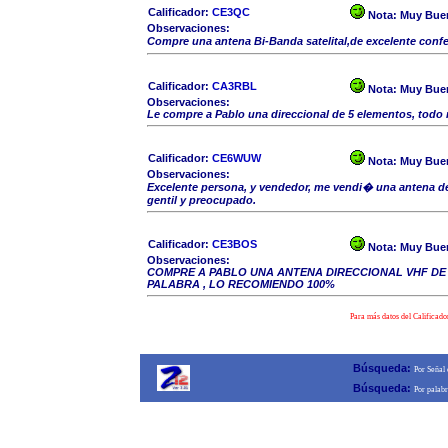
Calificador:
CE3QC
Nota:
Muy Bue
Observaciones:
Compre una antena Bi-Banda satelital,de excelente co
Calificador:
CA3RBL
Nota:
Muy Bue
Observaciones:
Le compre a Pablo una direccional de 5 elementos, todo
Calificador:
CE6WUW
Nota:
Muy Bue
Observaciones:
Excelente persona, y vendedor, me vendi� una antena d
gentil y preocupado.
Calificador:
CE3BOS
Nota:
Muy Bue
Observaciones:
COMPRE A PABLO UNA ANTENA DIRECCIONAL VHF DE 
PALABRA , LO RECOMIENDO 100%
Para más datos del Calificado
Búsqueda:
Por Señal
Búsqueda:
Por palab