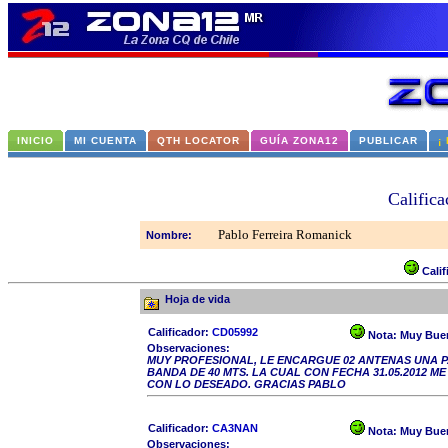
INICIO
MI CUENTA
QTH LOCATOR
GUÍA ZONA12
PUBLICAR
¡
Calific
Pablo Ferreira Romanick
Nombre:
Cali
Hoja de vida
Calificador:
CD05992
Nota:
Muy Bue
Observaciones:
MUY PROFESIONAL, LE ENCARGUE 02 ANTENAS UNA P
BANDA DE 40 MTS. LA CUAL CON FECHA 31.05.2012 
CON LO DESEADO. GRACIAS PABLO
Calificador:
CA3NAN
Nota:
Muy Bue
Observaciones: