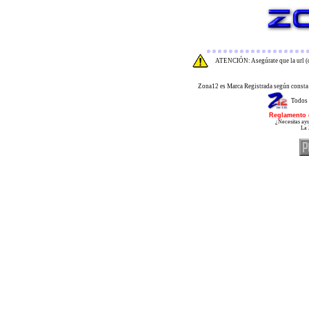
ATENCIÓN: Asegúrate que la url (d
Zona12 es Marca Registrada según consta 
Todos 
Reglamento 
¿Necesitas ayu
La 