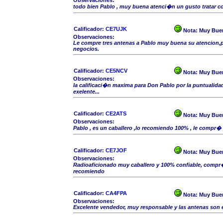
Observaciones:
todo bien Pablo , muy buena atenci�n un gusto tratar c
Calificador:
CE7UJK
Nota:
Muy Bue
Observaciones:
Le compre tres antenas a Pablo muy buena su atencion,
negocios.
Calificador:
CE5NCV
Nota:
Muy Bue
Observaciones:
la calificaci�n maxima para Don Pablo por la puntualida
exelente...
Calificador:
CE2ATS
Nota:
Muy Bue
Observaciones:
Pablo , es un caballero ,lo recomiendo 100% , le compr� 
Calificador:
CE7JOF
Nota:
Muy Bue
Observaciones:
Radioaficionado muy caballero y 100% confiable, compr� 
recomiendo
Calificador:
CA4FPA
Nota:
Muy Bue
Observaciones:
Excelente vendedor, muy responsable y las antenas son 