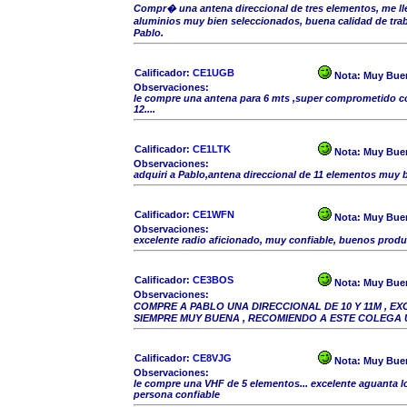
Compr� una antena direccional de tres elementos, me l
aluminios muy bien seleccionados, buena calidad de tra
Pablo.
Calificador:
CE1UGB
Nota:
Muy Bue
Observaciones:
le compre una antena para 6 mts ,super comprometido 
12....
Calificador:
CE1LTK
Nota:
Muy Bue
Observaciones:
adquiri a Pablo,antena direccional de 11 elementos muy
Calificador:
CE1WFN
Nota:
Muy Bue
Observaciones:
excelente radio aficionado, muy confiable, buenos prod
Calificador:
CE3BOS
Nota:
Muy Bue
Observaciones:
COMPRE A PABLO UNA DIRECCIONAL DE 10 Y 11M , E
SIEMPRE MUY BUENA , RECOMIENDO A ESTE COLEGA 
Calificador:
CE8VJG
Nota:
Muy Bue
Observaciones:
le compre una VHF de 5 elementos... excelente aguanta los
persona confiable