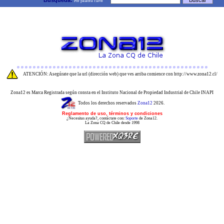
Búsqueda:
Por palabra clave
ATENCIÓN: Asegúrate que la url (dirección web) que ves arriba comience con http://www.zona12.cl/
Zona12 es Marca Registrada según consta en el Instituto Nacional de Propiedad Industrial de Chile INAPI
Todos los derechos reservados
Zona12
2026.
Reglamento de uso, términos y condiciones
¿Necesitas ayuda?, contáctate con:
Soporte
de Zona12.
La Zona CQ de Chile desde 1998