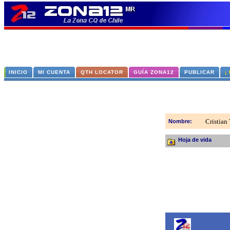
INICIO
MI CUENTA
QTH LOCATOR
GUÍA ZONA12
PUBLICAR
¡
Cristia
Nombre:
Hoja de vida