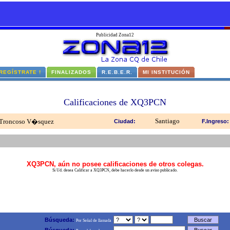
Publicidad Zona12
 REGÍSTRATE !
FINALIZADOS
R.E.B.E.R.
MI INSTITUCIÓN
Calificaciones de XQ3PCN
Santiago
n Troncoso V�squez
Ciudad:
F.Ingreso:
XQ3PCN, aún no posee calificaciones de otros colegas.
Si Ud. desea Calificar a XQ3PCN, debe hacerlo desde un aviso publicado.
Búsqueda:
Por Señal de llamada