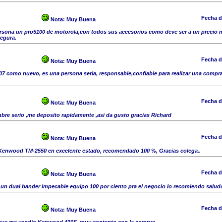
Fecha d
Nota:
Muy Buena
ersona un pro5100 de motorola,con todos sus accesorios como deve ser a un precio 
segura.
Fecha d
Nota:
Muy Buena
07 como nuevo, es una persona seria, responsable,confiable para realizar una compr
Fecha d
Nota:
Muy Buena
re serio ,me deposito rapidamente ,asi da gusto gracias Richard
Fecha d
Nota:
Muy Buena
Kenwood TM-2550 en excelente estado, recomendado 100 %, Gracias colega..
Fecha d
Nota:
Muy Buena
 un dual bander impecable equipo 100 por ciento pra el negocio lo recomiendo salu
Fecha d
Nota:
Muy Buena