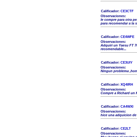
Calificador:
CE3CTF
Observaciones:
le compre para otra p
para recomendar a la 
Calificador:
CE4WFE
Observaciones:
Adquiri un Yaesu FT 7
recomendable...
Calificador:
CE3UIY
Observaciones:
Ningun problema ,homb
Calificador:
XQ4IRH
Observaciones:
Compre a Richard un 
Calificador:
CA4WXI
Observaciones:
hice una adquicion de
Calificador:
CE2LT
Observaciones: