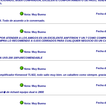
FICIONADO, BUEN COMPRADOR, EXCELENTE COMPORTAMIENTO DE PAGO, VEND
%.
Fecha d
Nota:
Muy Buena
. Todo de acuerdo a lo conversado.
Fecha d
Nota:
Muy Buena
POR ATENDER A LOS AMIGOS ES UN EXCELENTE ANFITRION Y UN 7 COMO COMPR
PRA LO RECOMIENDO A OJOS CERRADOS PARA CUALQUIER NEGOCIO ES UN C
Fecha d
Nota:
Muy Buena
NA UVS-200 100%RECOMENDABLE
Fecha d
Nota:
Muy Buena
 amplificador Kenwood TL922, todo salio muy bien. un caballero como siempre. graci
Fecha d
Nota:
Muy Buena
r� de richard equipo dual ic 2800
Fecha d
Nota:
Muy Buena