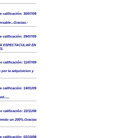
e calificación:
30/07/09
sable...Gracias.-
e calificación:
29/07/09
TA ESPECTACULAR EN
EL
e calificación:
11/07/09
por la adquisicion y
e calificación:
14/01/09
......
e calificación:
22/11/08
endo un 200%.Gracias
e calificación:
02/10/08