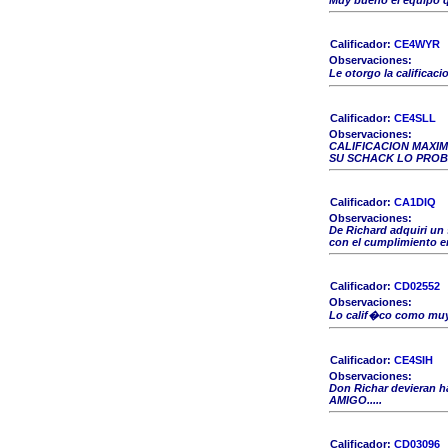
Muy bueno el equipo 
Calificador:
CE4WYR
Observaciones:
Le otorgo la califica
Calificador:
CE4SLL
Observaciones:
CALIFICACION MAXIM
SU SCHACK LO PROBA
Calificador:
CA1DIQ
Observaciones:
De Richard adquiri un
con el cumplimiento en
Calificador:
CD02552
Observaciones:
Lo calif�co como muy 
Calificador:
CE4SIH
Observaciones:
Don Richar devieran
AMIGO.....
Calificador:
CD03096