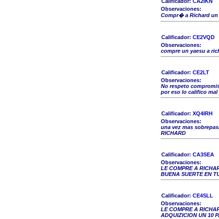
Calificador:
CA2IKN
Observaciones:
Compr� a Richard un T
Calificador:
CE2VQD
Observaciones:
compre un yaesu a ric
Calificador:
CE2LT
Observaciones:
No respeto compromiso 
por eso lo califico ma
Calificador:
XQ4IRH
Observaciones:
una vez mas sobrepas
RICHARD
Calificador:
CA3SEA
Observaciones:
LE COMPRE A RICHA
BUENA SUERTE EN TU
Calificador:
CE4SLL
Observaciones:
LE COMPRE A RICHA
ADQUIZICION UN 10 