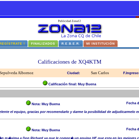
Publicidad Zona12
 REGÍSTRATE !
FINALIZADOS
R.E.B.E.R.
MI INSTITUCIÓN
Calificaciones de XQ4KTM
Sepulveda Albornoz
San Carlos
Ciudad:
F.Ingreso
Calificación final: Muy Buena
Fecha d
Nota:
Muy Buena
lente el equipo, gracias por recomendarlo y darme la posibilidad de adjudicarmelo 
Fecha d
Nota:
Muy Buena
ci�n m�xima a Don Richard ya que le compr� un equipo HF que esta en las mejores 