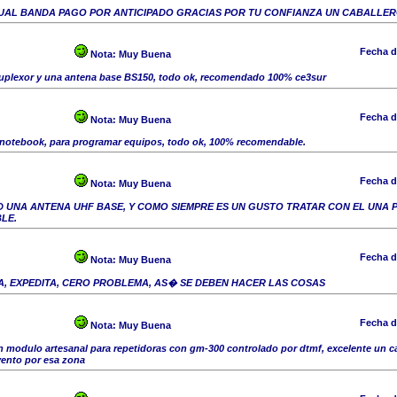
UAL BANDA PAGO POR ANTICIPADO GRACIAS POR TU CONFIANZA UN CABALLE
Fecha d
Nota:
Muy Buena
uplexor y una antena base BS150, todo ok, recomendado 100% ce3sur
Fecha d
Nota:
Muy Buena
 notebook, para programar equipos, todo ok, 100% recomendable.
Fecha d
Nota:
Muy Buena
D UNA ANTENA UHF BASE, Y COMO SIEMPRE ES UN GUSTO TRATAR CON EL UNA 
LE.
Fecha d
Nota:
Muy Buena
A, EXPEDITA, CERO PROBLEMA, AS� SE DEBEN HACER LAS COSAS
Fecha d
Nota:
Muy Buena
 modulo artesanal para repetidoras con gm-300 controlado por dtmf, excelente un ca
nvento por esa zona