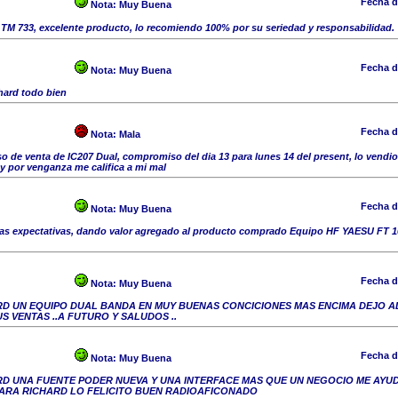
Fecha d
Nota:
Muy Buena
M 733, excelente producto, lo recomiendo 100% por su seriedad y responsabilidad.
Fecha d
Nota:
Muy Buena
hard todo bien
Fecha d
Nota:
Mala
de venta de IC207 Dual, compromiso del dia 13 para lunes 14 del present, lo vendio
l y por venganza me califica a mi mal
Fecha d
Nota:
Muy Buena
as expectativas, dando valor agregado al producto comprado Equipo HF YAESU FT
Fecha d
Nota:
Muy Buena
RD UN EQUIPO DUAL BANDA EN MUY BUENAS CONCICIONES MAS ENCIMA DEJO 
S VENTAS ..A FUTURO Y SALUDOS ..
Fecha d
Nota:
Muy Buena
RD UNA FUENTE PODER NUEVA Y UNA INTERFACE MAS QUE UN NEGOCIO ME AYU
PARA RICHARD LO FELICITO BUEN RADIOAFICONADO