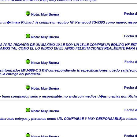
que me vendio Kenwood 430S, muy contento con la compra
Fecha d
Nota:
Muy Buena
cion m�xima a Richard, le compre un equipo HF Kenwood TS-530S como nuevo, respon
Fecha d
Nota:
Muy Buena
A PARA RICHARD DE UN MAXIMO 10 LE DOY UN 15 LE COMPRE UN EQUIPO HF ES
MOS TAL COMO EL LO INDICO EN EL AVISO FELICITACIONES REALMENTE PARA 
Fecha d
Nota:
Muy Buena
 sintonizador MFJ-989-C 3 KW correspondiendo ls especificaciones, quedo satisfecho 
 la entrega del producto.
Fecha d
Nota:
Muy Buena
buen comprador, serio y responsable, no anda con medios d�as, gracias don Richard
Fecha d
Nota:
Muy Buena
 haber mas colegas y personas como UD. CONFIABLE Y MUY RESPONSABLE,lo recomi
Fecha d
Nota:
Muy Buena