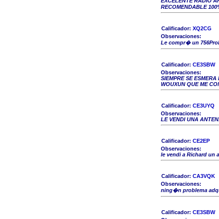
EXCELENTE RADIO A
RECOMENDABLE 100
Calificador:
XQ2CG
Observaciones:
Le compr� un 756ProII
Calificador:
CE3SBW
Observaciones:
SIEMPRE SE ESMERA 
WOUXUN QUE ME COM
Calificador:
CE3UYQ
Observaciones:
LE VENDI UNA ANTE
Calificador:
CE2EP
Observaciones:
le vendi a Richard un
Calificador:
CA3VQK
Observaciones:
ning�n problema adqui
Calificador:
CE3SBW