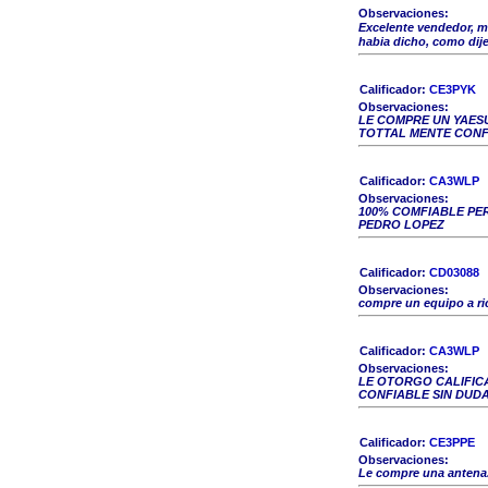
Observaciones:
Excelente vendedor, m
habia dicho, como dij
Calificador:
CE3PYK
Observaciones:
LE COMPRE UN YAES
TOTTAL MENTE CONF
Calificador:
CA3WLP
Observaciones:
100% COMFIABLE PER
PEDRO LOPEZ
Calificador:
CD03088
Observaciones:
compre un equipo a r
Calificador:
CA3WLP
Observaciones:
LE OTORGO CALIFIC
CONFIABLE SIN DUDA
Calificador:
CE3PPE
Observaciones:
Le compre una antena.