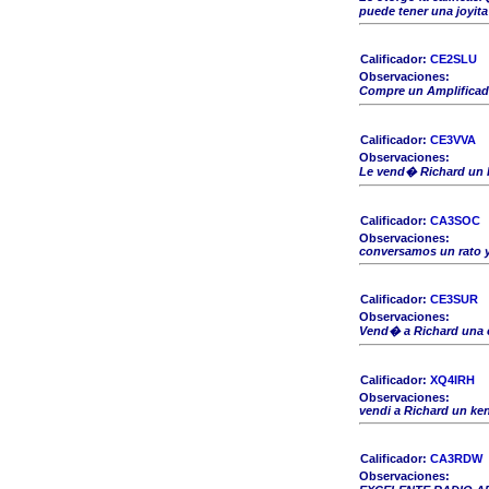
puede tener una joyita
Calificador:
CE2SLU
Observaciones:
Compre un Amplificad
Calificador:
CE3VVA
Observaciones:
Le vend� Richard un I
Calificador:
CA3SOC
Observaciones:
conversamos un rato y
Calificador:
CE3SUR
Observaciones:
Vend� a Richard una c
Calificador:
XQ4IRH
Observaciones:
vendi a Richard un ke
Calificador:
CA3RDW
Observaciones: