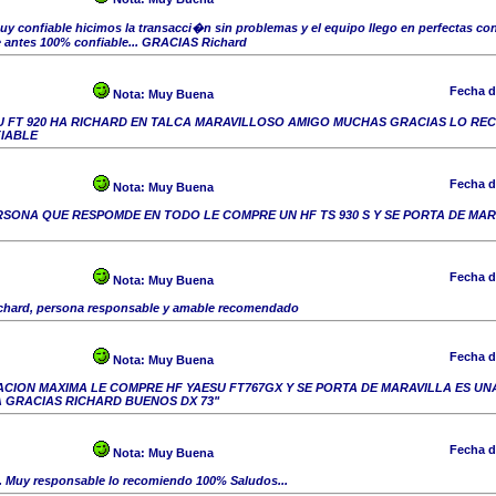
uy confiable hicimos la transacci�n sin problemas y el equipo llego en perfectas c
e antes 100% confiable... GRACIAS Richard
Fecha d
Nota:
Muy Buena
U FT 920 HA RICHARD EN TALCA MARAVILLOSO AMIGO MUCHAS GRACIAS LO RE
IABLE
Fecha d
Nota:
Muy Buena
SONA QUE RESPOMDE EN TODO LE COMPRE UN HF TS 930 S Y SE PORTA DE MAR
Fecha d
Nota:
Muy Buena
ichard, persona responsable y amable recomendado
Fecha d
Nota:
Muy Buena
ACION MAXIMA LE COMPRE HF YAESU FT767GX Y SE PORTA DE MARAVILLA ES U
 GRACIAS RICHARD BUENOS DX 73"
Fecha d
Nota:
Muy Buena
 Muy responsable lo recomiendo 100% Saludos...