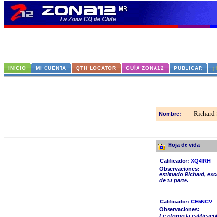
INICIO
MI CUENTA
QTH LOCATOR
GUÍA ZONA12
PUBLICAR
¡
Richard 
Nombre:
Hoja de vida
Calificador:
XQ4IRH
Observaciones:
estimado Richard, exce
de tu parte.
Calificador:
CE5NCV
Observaciones:
Le otorgo la califica