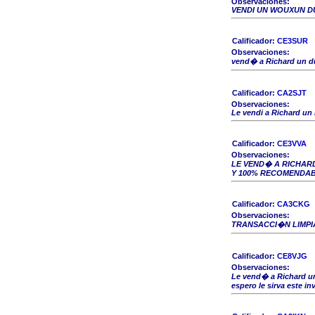
Observaciones:
VENDI UN WOUXUN D
Calificador:
CE3SUR
Observaciones:
vend� a Richard un d
Calificador:
CA2SJT
Observaciones:
Le vendi a Richard un
Calificador:
CE3VVA
Observaciones:
LE VEND� A RICHAR
Y 100% RECOMENDAB
Calificador:
CA3CKG
Observaciones:
TRANSACCI�N LIMPI
Calificador:
CE8VJG
Observaciones:
Le vend� a Richard un
espero le sirva este i