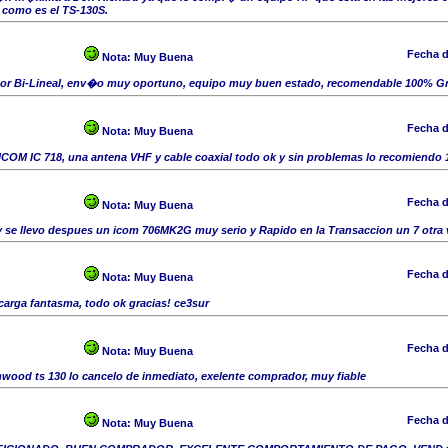
 como es el TS-130S.
Fecha d
Nota:
Muy Buena
or Bi-Lineal, env�o muy oportuno, equipo muy buen estado, recomendable 100% Gr
Fecha d
Nota:
Muy Buena
COM IC 718, una antena VHF y cable coaxial todo ok y sin problemas lo recomiendo 
Fecha d
Nota:
Muy Buena
 se llevo despues un icom 706MK2G muy serio y Rapido en la Transaccion un 7 otra 
Fecha d
Nota:
Muy Buena
arga fantasma, todo ok gracias! ce3sur
Fecha d
Nota:
Muy Buena
nwood ts 130 lo cancelo de inmediato, exelente comprador, muy fiable
Fecha d
Nota:
Muy Buena