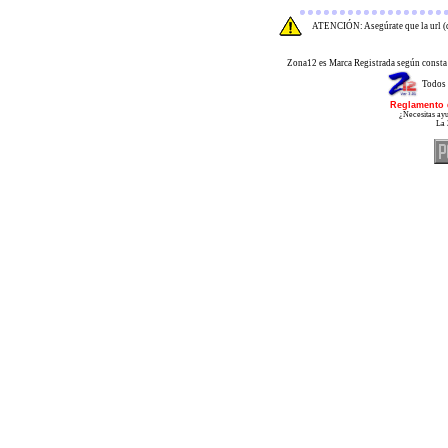
ATENCIÓN: Asegúrate que la url (d
Zona12 es Marca Registrada según consta 
Todos 
Reglamento 
¿Necesitas ayu
La 