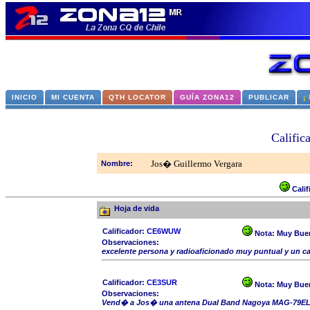
INICIO
MI CUENTA
QTH LOCATOR
GUÍA ZONA12
PUBLICAR
¡
Califi
Jos� Guillermo Vergara
Nombre:
Cali
Hoja de vida
Calificador:
CE6WUW
Nota:
Muy Bue
Observaciones:
excelente persona y radioaficionado muy puntual y un c
Calificador:
CE3SUR
Nota:
Muy Bue
Observaciones:
Vend� a Jos� una antena Dual Band Nagoya MAG-79EL-3W