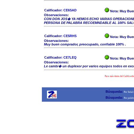
Calificador:
CE6SAD
Nota:
Muy Bue
Observaciones:
CON DON JOS� YA HEMOS ECHO VARIAS OPERACIONE
PERSONA DE PALABRA RECOEMNDABLE AL 100% SAL
Calificador:
CE5RHS
Nota:
Muy Bue
Observaciones:
Muy buen comprador, preocupado, confiable 100% .
Calificador:
CE7LEQ
Nota:
Muy Bue
Observaciones:
Le cambi� un duplexor por varios equipos todos en exce
Para más datos del Calificado
Búsqueda:
Por Señal
Búsqueda:
Por palab