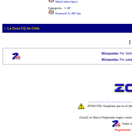
Mástil telescópico
Categoría :
>
HF
Kenwood Ts 480 Sat.
:: La Zona CQ de Chile
[
Búsqueda:
Por Seña
Búsqueda:
Por pala
ATENCIÓN: Asegúrate que la url (di
Zona12 es Marca Registrada según consta e
Todos l
Reglamento 