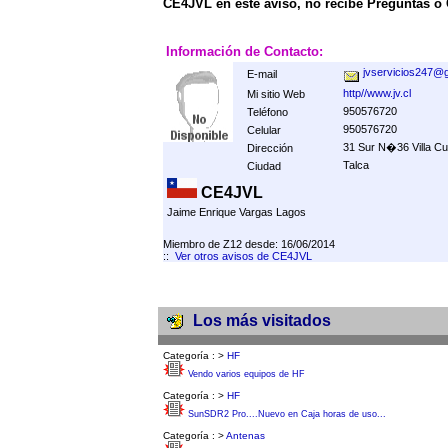
CE4JVL en este aviso, no recibe Preguntas o
Información de Contacto:
jvservicios247@
E-mail
http//www.jv.cl
Mi sitio Web
950576720
Teléfono
950576720
Celular
31 Sur N�36 Villa Cu
Dirección
Talca
Ciudad
CE4JVL
Jaime Enrique Vargas Lagos
Miembro de Z12 desde: 16/06/2014
::
Ver otros avisos de CE4JVL
Los más visitados
Categoría :
>
HF
Vendo varios equipos de HF
Categoría :
>
HF
SunSDR2 Pro....Nuevo en Caja horas de uso...
Categoría :
>
Antenas