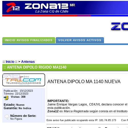
INICIO AVISOS FINALIZADOS
VOLVER AVISOS ACTIVOS
::
Inicio
::
>
Antenas
:: ANTENA DIPOLO RIGIDO MA1140
ANTENA DIPOLO MA 1140 NUEVA
Publicación: 15/12/2023
Término: 22/12/2023
Visitas: 308
IMPORTANTE:
Jaime Enrique Vargas Lagos, CE4JVL declara conocer el 
Estado:
Nuevo
esta publicación.
Garantía:
No Indica
Zona12
es
Marca Registrada
según consta en el Instituto
Número de Serie:
No Figura
Este aviso fue publicado ocupando esta IP: 181.74.85.173 Con Fe