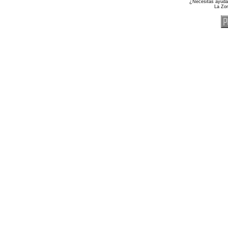
¿Necesitas ayuda
La Zo