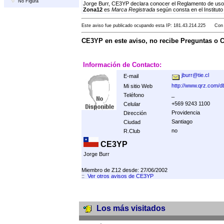
No Figura
Jorge Burr, CE3YP declara conocer el Reglamento de uso,
Zona12
es
Marca Registrada
según consta en el Instituto
Este aviso fue publicado ocupando esta IP: 181.43.214.225 Con F
CE3YP en este aviso, no recibe Preguntas o 
Información de Contacto:
jburr@tie.cl
E-mail
http://www.qrz.com/
Mi sitio Web
_
Teléfono
+569 9243 1100
Celular
Providencia
Dirección
Santiago
Ciudad
no
R.Club
CE3YP
Jorge Burr
Miembro de Z12 desde: 27/06/2002
::
Ver otros avisos de CE3YP
Los más visitados