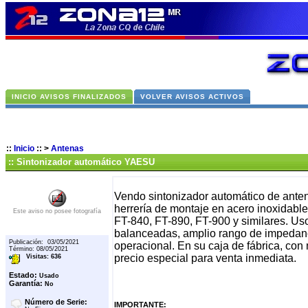
INICIO AVISOS FINALIZADOS
VOLVER AVISOS ACTIVOS
::
Inicio
::
>
Antenas
:: Sintonizador automático YAESU
Vendo sintonizador automático de ante
herrería de montaje en acero inoxidabl
Este aviso no posee fotografía
FT-840, FT-890, FT-900 y similares. Us
balanceadas, amplio rango de impedanc
Publicación: 03/05/2021
operacional. En su caja de fábrica, co
Término: 08/05/2021
precio especial para venta inmediata.
Visitas: 636
Estado:
Usado
Garantía:
No
Número de Serie:
IMPORTANTE: