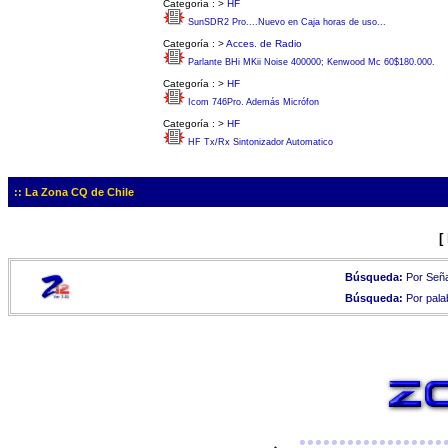
Categoría :
>
HF
SunSDR2 Pro....Nuevo en Caja horas de uso...
Categoría :
>
Acces. de Radio
Parlante BHi MKii Noise 400000; Kenwood Mc 60$180.000.
Categoría :
>
HF
Icom 746Pro. Además Micrófon
Categoría :
>
HF
HF Tx/Rx Sintonizador Automatico
:: La Zona CQ de Chile
[
Búsqueda:
Por Seña
Búsqueda:
Por pala