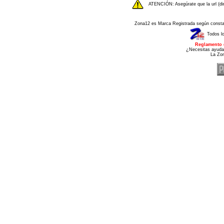
ATENCIÓN: Asegúrate que la url (di
Zona12 es Marca Registrada según consta e
Todos l
Reglamento 
¿Necesitas ayuda
La Zo