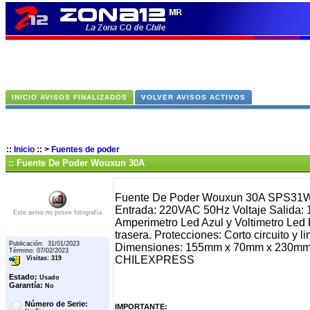
INICIO AVISOS FINALIZADOS
VOLVER AVISOS ACTIVOS
::
Inicio
::
>
Fuentes de poder
:: Fuente De Poder Wouxun 30A
Fuente De Poder Wouxun 30A SPS31WIN
Entrada: 220VAC 50Hz Voltaje Salida: 1
Este aviso no posee fotografía
Amperimetro Led Azul y Voltimetro Led R
trasera. Protecciones: Corto circuito y 
Publicación: 31/01/2023
Dimensiones: 155mm x 70mm x 230
Término: 07/02/2023
CHILEXPRESS
Visitas: 319
Estado:
Usado
Garantía:
No
Número de Serie:
IMPORTANTE: