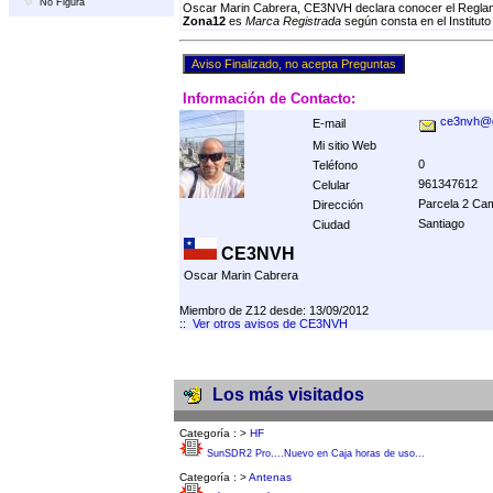
No Figura
Oscar Marin Cabrera, CE3NVH declara conocer el Reglame
Zona12
es
Marca Registrada
según consta en el Instituto
Información de Contacto:
ce3nvh@g
E-mail
Mi sitio Web
0
Teléfono
961347612
Celular
Parcela 2 Ca
Dirección
Santiago
Ciudad
CE3NVH
Oscar Marin Cabrera
Miembro de Z12 desde: 13/09/2012
::
Ver otros avisos de CE3NVH
Los más visitados
Categoría :
>
HF
SunSDR2 Pro....Nuevo en Caja horas de uso...
Categoría :
>
Antenas