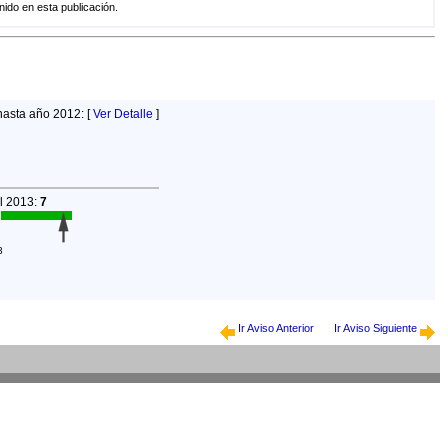
do en esta publicación.
hasta año 2012: [
Ver Detalle
]
el 2013:
7
3
Ir Aviso Anterior
Ir Aviso Siguiente