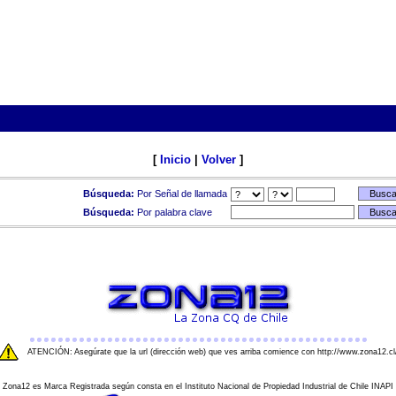
[
Inicio
|
Volver
]
Búsqueda:
Por Señal de llamada
Búsqueda:
Por palabra clave
ATENCIÓN: Asegúrate que la url (dirección web) que ves arriba comience con http://www.zona12.cl
Zona12 es Marca Registrada según consta en el Instituto Nacional de Propiedad Industrial de Chile INAPI