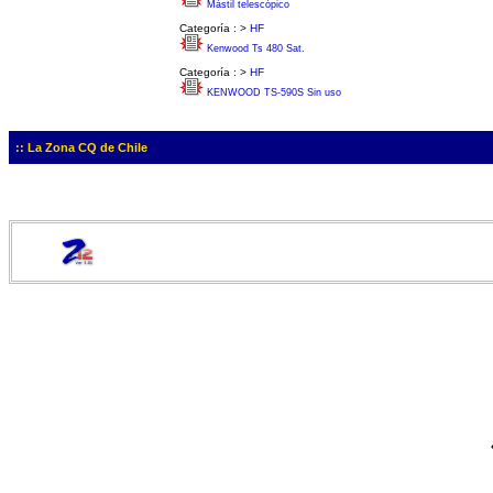
Mástil telescópico
Categoría :
>
HF
Kenwood Ts 480 Sat.
Categoría :
>
HF
KENWOOD TS-590S Sin uso
:: La Zona CQ de Chile