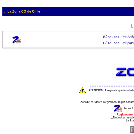
:: La Zona CQ de Chile
[
Búsqueda:
Por Seña
Búsqueda:
Por pala
ATENCIÓN: Asegúrate que la url (di
Zona12 es Marca Registrada según consta e
Todos l
Reglamento 
¿Necesitas ayuda
La Zo