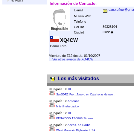
No Figura
Información de Contacto:
dan.xq4cw@gmai
E-mail
Mi sitio Web
Teléfono
89328104
Celular
Curic�
Ciudad
XQ4CW
Danilo Lara
Miembro de Z12 desde: 01/10/2007
::
Ver otros avisos de XQ4CW
Los más visitados
Categoría :
>
HF
SunSDR2 Pro....Nuevo en Caja horas de uso...
Categoría :
>
Antenas
Mástil telescópico
Categoría :
>
HF
KENWOOD TS-590S Sin uso
Categoría :
>
Acces. de Radio
West Mountain Rigblaster USA