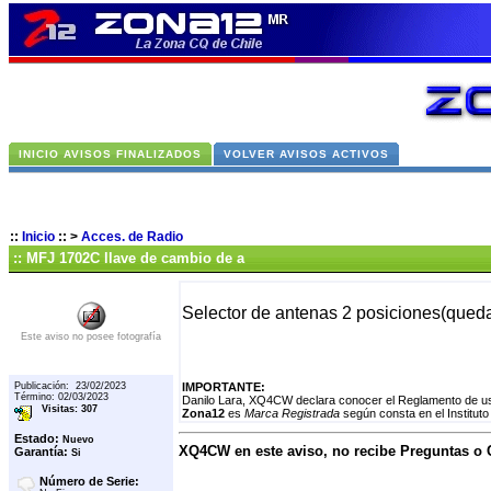
INICIO AVISOS FINALIZADOS
VOLVER AVISOS ACTIVOS
::
Inicio
::
>
Acces. de Radio
:: MFJ 1702C llave de cambio de a
Selector de antenas 2 posiciones(qued
Este aviso no posee fotografía
Publicación: 23/02/2023
IMPORTANTE:
Término: 02/03/2023
Danilo Lara, XQ4CW declara conocer el Reglamento de uso
Visitas: 307
Zona12
es
Marca Registrada
según consta en el Instituto
Estado:
Nuevo
XQ4CW en este aviso, no recibe Preguntas o
Garantía:
Si
Número de Serie: