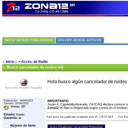
INICIO AVISOS FINALIZADOS
VOLVER AVISOS ACTIVOS
::
Inicio
::
>
Acces. de Radio
:: Busco cancelador de ruidos mfj
Hola busco algún cancelador de ruidos
Este aviso no posee fotografía
Publicación: 18/04/2023
IMPORTANTE:
Término: 25/04/2023
Javier A. Capdebilla Alvarado, CA7CAQ declara conocer e
Visitas: 257
Zona12
es
Marca Registrada
según consta en el Instituto
Estado:
Usado
Este aviso fue publicado ocupando esta IP: 179.57.28.0 Con Fech
Garantía:
Si
Número de Serie: