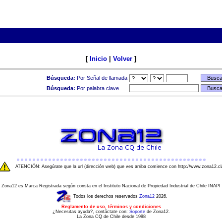
[
Inicio
|
Volver
]
Búsqueda:
Por Señal de llamada
Búsqueda:
Por palabra clave
ATENCIÓN: Asegúrate que la url (dirección web) que ves arriba comience con http://www.zona12.cl
Zona12 es Marca Registrada según consta en el Instituto Nacional de Propiedad Industrial de Chile INAPI
Todos los derechos reservados
Zona12
2026.
Reglamento de uso, términos y condiciones
¿Necesitas ayuda?, contáctate con:
Soporte
de Zona12.
La Zona CQ de Chile desde 1998