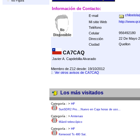
No Figura
Información de Contacto:
chiloeisl
E-mail
http://www.q
Mi sitio Web
Teléfono
956492180
Celular
22 De Mayo 2
Dirección
Quellon
Ciudad
CA7CAQ
Javier A. Capdebilla Alvarado
Miembro de Z12 desde: 19/10/2012
::
Ver otros avisos de CA7CAQ
Los más visitados
Categoría :
>
HF
SunSDR2 Pro....Nuevo en Caja horas de uso...
Categoría :
>
Antenas
Mástil telescópico
Categoría :
>
HF
Kenwood Ts 480 Sat.