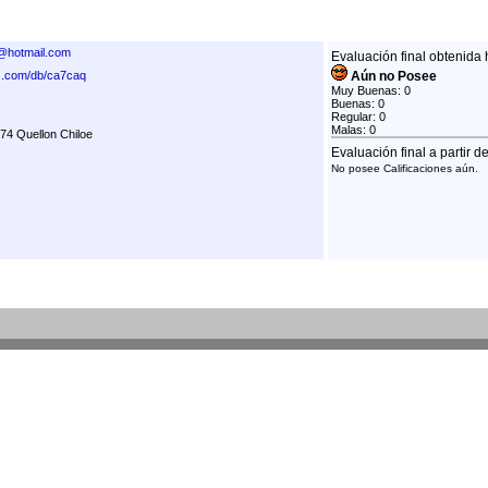
a@hotmail.com
Evaluación final obtenida 
rz.com/db/ca7caq
Aún no Posee
Muy Buenas: 0
Buenas: 0
Regular: 0
Malas: 0
74 Quellon Chiloe
Evaluación final a partir d
No posee Calificaciones aún.