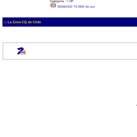
Categoría :
>
HF
KENWOOD TS-590S Sin uso
:: La Zona CQ de Chile