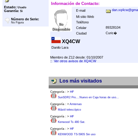
Información de Contacto:
Estado:
Usado
dan.xq4cw@gmai
E-mail
Garantía:
Si
Mi sitio Web
Número de Serie:
Teléfono
No Figura
89328104
Celular
Curic�
Ciudad
XQ4CW
Danilo Lara
Miembro de Z12 desde: 01/10/2007
::
Ver otros avisos de XQ4CW
Los más visitados
Categoría :
>
HF
SunSDR2 Pro....Nuevo en Caja horas de uso...
Categoría :
>
Antenas
Mástil telescópico
Categoría :
>
HF
Kenwood Ts 480 Sat.
Categoría :
>
HF
KENWOOD TS-590S Sin uso