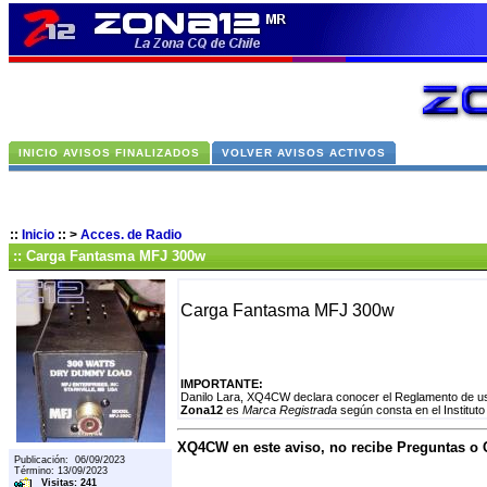
INICIO AVISOS FINALIZADOS
VOLVER AVISOS ACTIVOS
::
Inicio
::
>
Acces. de Radio
:: Carga Fantasma MFJ 300w
Carga Fantasma MFJ 300w
IMPORTANTE:
Danilo Lara, XQ4CW declara conocer el Reglamento de uso
Zona12
es
Marca Registrada
según consta en el Instituto
XQ4CW en este aviso, no recibe Preguntas o
Publicación: 06/09/2023
Término: 13/09/2023
Visitas: 241