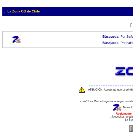
:: La Zona CQ de Chile
[
Búsqueda:
Por Seña
Búsqueda:
Por pala
ATENCIÓN: Asegúrate que la url (di
Zona12 es Marca Registrada según consta e
Todos l
Reglamento 
¿Necesitas ayuda
La Zo