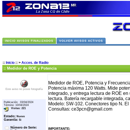
INICIO AVISOS FINALIZADOS
VOLVER AVISOS ACTIVOS
::
Inicio
::
>
Acces. de Radio
:: Medidor de ROE y Potencia
Medidor de ROE, Potencia y Frecuencia
Potencia máxima 120 Watts. Mide potenci
Este aviso no posee fotografía
integrado, y entrega lectura de ROE en u
lectura. Batería recargable integrada, 
Publicación: 03/04/2024
Modelo: SW-102. Conectores tipo N. El 
Término: 10/04/2024
Consultas: ce3pcn@gmail.com
Visitas: 221
Estado:
Nuevo
Garantía:
Si
Número de Serie:
IMPORTANTE: