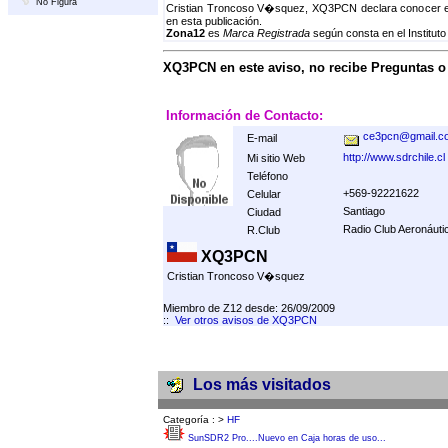
No Figura
Cristian Troncoso V�squez, XQ3PCN declara conocer el 
en esta publicación.
Zona12
es
Marca Registrada
según consta en el Instituto
XQ3PCN en este aviso, no recibe Preguntas 
Información de Contacto:
ce3pcn@gmail.c
E-mail
http://www.sdrchile.cl
Mi sitio Web
Teléfono
+569-92221622
Celular
Santiago
Ciudad
Radio Club Aeronáuti
R.Club
XQ3PCN
Cristian Troncoso V�squez
Miembro de Z12 desde: 26/09/2009
::
Ver otros avisos de XQ3PCN
Los más visitados
Categoría :
>
HF
SunSDR2 Pro....Nuevo en Caja horas de uso...