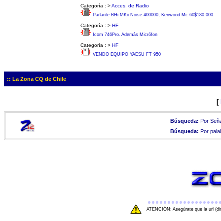
Categoría :
>
Acces. de Radio
Parlante BHi MKii Noise 400000; Kenwood Mc 60$180.000.
Categoría :
>
HF
Icom 746Pro. Además Micrófon
Categoría :
>
HF
VENDO EQUIPO YAESU FT 950
:: La Zona CQ de Chile
[
Búsqueda:
Por Seña
Búsqueda:
Por pala
ATENCIÓN: Asegúrate que la url (di