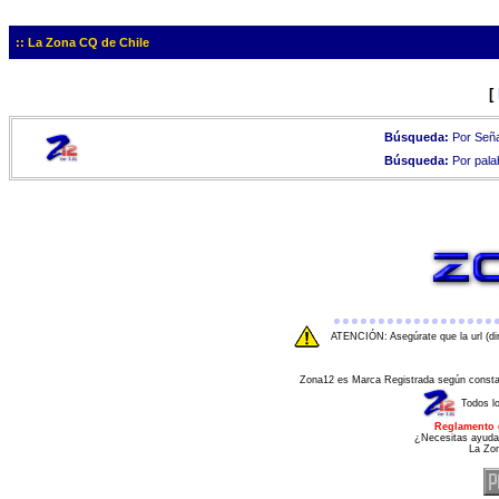
:: La Zona CQ de Chile
[
Búsqueda:
Por Seña
Búsqueda:
Por pala
ATENCIÓN: Asegúrate que la url (di
Zona12 es Marca Registrada según consta e
Todos l
Reglamento 
¿Necesitas ayuda
La Zo