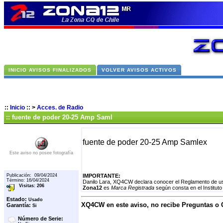
INICIO AVISOS FINALIZADOS
VOLVER AVISOS ACTIVOS
::
Inicio
::
>
Acces. de Radio
:: fuente de poder 20-25 Amp Saml
fuente de poder 20-25 Amp Samlex
Este aviso no posee fotografía
Publicación: 09/04/2024
IMPORTANTE:
Término: 16/04/2024
Danilo Lara, XQ4CW declara conocer el Reglamento de uso
Visitas: 206
Zona12
es
Marca Registrada
según consta en el Instituto
Estado:
Usado
XQ4CW en este aviso, no recibe Preguntas o
Garantía:
Si
Número de Serie: