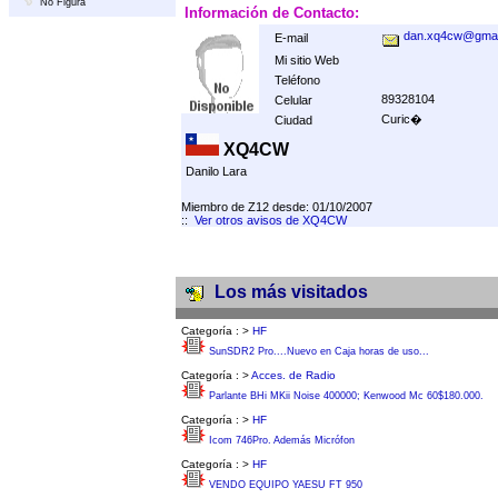
No Figura
Información de Contacto:
dan.xq4cw@gmai
E-mail
Mi sitio Web
Teléfono
89328104
Celular
Curic�
Ciudad
XQ4CW
Danilo Lara
Miembro de Z12 desde: 01/10/2007
::
Ver otros avisos de XQ4CW
Los más visitados
Categoría :
>
HF
SunSDR2 Pro....Nuevo en Caja horas de uso...
Categoría :
>
Acces. de Radio
Parlante BHi MKii Noise 400000; Kenwood Mc 60$180.000.
Categoría :
>
HF
Icom 746Pro. Además Micrófon
Categoría :
>
HF
VENDO EQUIPO YAESU FT 950