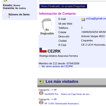
Estado:
Nuevo
Garantía:
No Indica
Información de Contacto:
Número de Serie:
1
ce2uaj@gmail.c
E-mail
Mi sitio Web
1
Teléfono
+56992924254 WOM
Celular
Antonio Vargas #521 
Dirección
Coquimbo
Ciudad
CE 2 UCH Horizonte,
R.Club
CE2RK
Rodrigo Andres Anacona Ferreira
Miembro de Z12 desde: 07/04/2009
::
Ver otros avisos de CE2RK
Los más visitados
Categoría :
>
HF
SunSDR2 Pro....Nuevo en Caja horas de uso...
Categoría :
>
HF
HF Tx/Rx Sintonizador Automatico