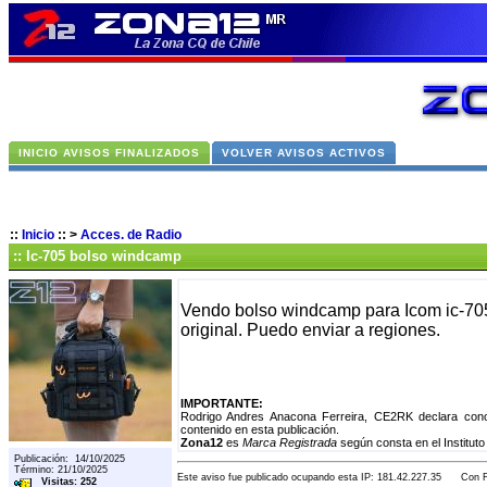
INICIO AVISOS FINALIZADOS
VOLVER AVISOS ACTIVOS
::
Inicio
::
>
Acces. de Radio
:: Ic-705 bolso windcamp
Vendo bolso windcamp para Icom ic-705.
original. Puedo enviar a regiones.
IMPORTANTE:
Rodrigo Andres Anacona Ferreira, CE2RK declara cono
contenido en esta publicación.
Zona12
es
Marca Registrada
según consta en el Instituto
Publicación: 14/10/2025
Término: 21/10/2025
Este aviso fue publicado ocupando esta IP: 181.42.227.35 Con Fe
Visitas: 252