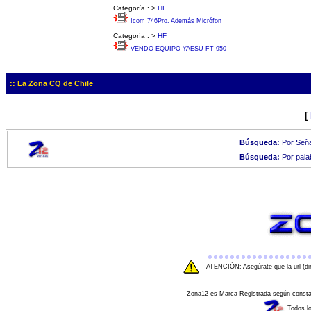
Categoría :
>
HF
Icom 746Pro. Además Micrófon
Categoría :
>
HF
VENDO EQUIPO YAESU FT 950
:: La Zona CQ de Chile
[
Búsqueda:
Por Seña
Búsqueda:
Por pala
ATENCIÓN: Asegúrate que la url (di
Zona12 es Marca Registrada según consta e
Todos l