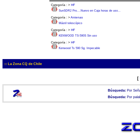
Categoría :
>
HF
SunSDR2 Pro....Nuevo en Caja horas de uso...
Categoría :
>
Antenas
Mástil telescópico
Categoría :
>
HF
KENWOOD TS-590S Sin uso
Categoría :
>
HF
Kenwood Ts 590 Sg. Impecable
:: La Zona CQ de Chile
[
Búsqueda:
Por Seña
Búsqueda:
Por pala