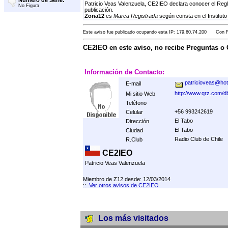
Número de Serie:
Patricio Veas Valenzuela, CE2IEO declara conocer el Reg
No Figura
publicación.
Zona12
es
Marca Registrada
según consta en el Instituto
Este aviso fue publicado ocupando esta IP: 179.60.74.200 Con Fe
CE2IEO en este aviso, no recibe Preguntas o
Información de Contacto:
patricioveas@ho
E-mail
http://www.qrz.com/
Mi sitio Web
Teléfono
+56 993242619
Celular
El Tabo
Dirección
El Tabo
Ciudad
Radio Club de Chile
R.Club
CE2IEO
Patricio Veas Valenzuela
Miembro de Z12 desde: 12/03/2014
::
Ver otros avisos de CE2IEO
Los más visitados