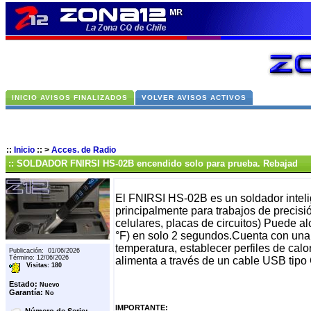
INICIO AVISOS FINALIZADOS
VOLVER AVISOS ACTIVOS
::
Inicio
::
>
Acces. de Radio
:: SOLDADOR FNIRSI HS-02B encendido solo para prueba. Rebajad
El FNIRSI HS-02B es un soldador inteli
principalmente para trabajos de precisi
celulares, placas de circuitos) Puede a
°F) en solo 2 segundos.Cuenta con una 
temperatura, establecer perfiles de cal
Publicación: 01/06/2026
Término: 12/06/2026
alimenta a través de un cable USB tipo
Visitas: 180
Estado:
Nuevo
Garantía:
No
IMPORTANTE: