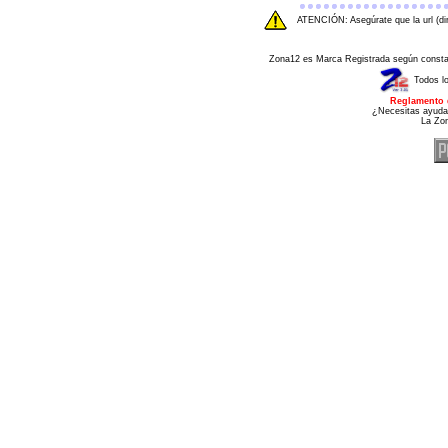
ATENCIÓN: Asegúrate que la url (di
Zona12 es Marca Registrada según consta e
Todos l
Reglamento 
¿Necesitas ayuda
La Zo