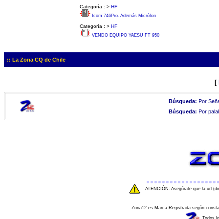
Categoría :
>
HF
Icom 746Pro. Además Micrófon
Categoría :
>
HF
VENDO EQUIPO YAESU FT 950
:: La Zona CQ de Chile
[
Búsqueda:
Por Seña
Búsqueda:
Por pala
ATENCIÓN: Asegúrate que la url (di
Zona12 es Marca Registrada según consta e
Todos l