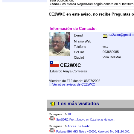
esta publicación.
Zona12
es
Marca Registrada
según consta en el Instituto
CE2WXC en este aviso, no recibe Preguntas 
Información de Contacto:
ca2wxc@gmail.
E-mail
Mi sitio Web
wxc
Teléfono
993650085
Celular
Viña Del Mar
Ciudad
CE2WXC
Eduardo Araya Contreras
Miembro de Z12 desde: 03/07/2002
::
Ver otros avisos de CE2WXC
Los más visitados
Categoría :
>
HF
SunSDR2 Pro....Nuevo en Caja horas de uso...
Categoría :
>
Acces. de Radio
Parlante BHi MKii Noise 400000; Kenwood Mc 60$180.000.