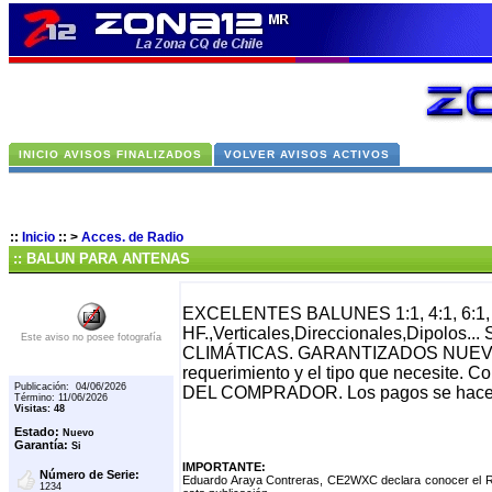
INICIO AVISOS FINALIZADOS
VOLVER AVISOS ACTIVOS
::
Inicio
::
>
Acces. de Radio
:: BALUN PARA ANTENAS
EXCELENTES BALUNES 1:1, 4:1, 6:1, e
HF.,Verticales,Direccionales,Dipo
Este aviso no posee fotografía
CLIMÁTICAS. GARANTIZADOS NUEVOS.
requerimiento y el tipo que necesite
Publicación: 04/06/2026
DEL COMPRADOR. Los pagos se hacen v
Término: 11/06/2026
Visitas: 48
Estado:
Nuevo
Garantía:
Si
IMPORTANTE:
Número de Serie:
Eduardo Araya Contreras, CE2WXC declara conocer el Re
1234