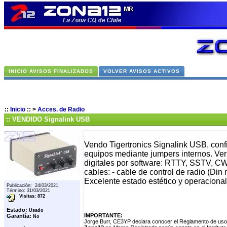
INICIO AVISOS FINALIZADOS
VOLVER AVISOS ACTIVOS
::
Inicio
::
>
Acces. de Radio
:: VENDIDO Signalink USB
Vendo Tigertronics Signalink USB, conf
equipos mediante jumpers internos. Ver
digitales por software: RTTY, SSTV, CW
cables: - cable de control de radio (Di
Excelente estado estético y operaciona
Publicación: 24/03/2021
Término: 31/03/2021
Visitas: 872
Estado:
Usado
IMPORTANTE:
Garantía:
No
Jorge Burr, CE3YP declara conocer el Reglamento de uso,