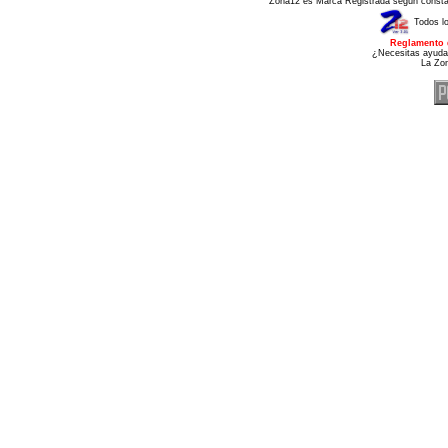
Zona12 es Marca Registrada según consta e
Todos l
Reglamento 
¿Necesitas ayuda
La Zo