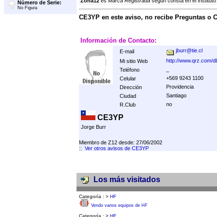
Zona12
es
Marca Registrada
según consta en el Instituto
Número de Serie:
No Figura
CE3YP en este aviso, no recibe Preguntas o 
Información de Contacto:
jburr@tie.cl
E-mail
http://www.qrz.com/
Mi sitio Web
_
Teléfono
+569 9243 1100
Celular
Providencia
Dirección
Santiago
Ciudad
no
R.Club
CE3YP
Jorge Burr
Miembro de Z12 desde: 27/06/2002
::
Ver otros avisos de CE3YP
Los más visitados
Categoría :
>
HF
Vendo varios equipos de HF
Categoría :
>
HF