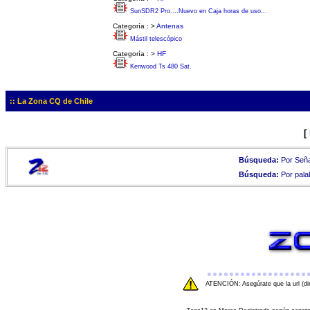
SunSDR2 Pro....Nuevo en Caja horas de uso...
Categoría :
>
Antenas
Mástil telescópico
Categoría :
>
HF
Kenwood Ts 480 Sat.
:: La Zona CQ de Chile
[
Búsqueda:
Por Seña
Búsqueda:
Por pala
ATENCIÓN: Asegúrate que la url (di