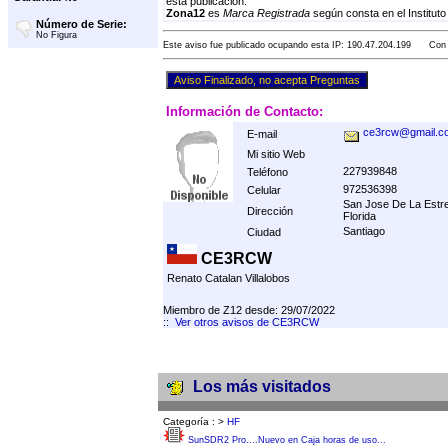
esta publicación.
Zona12
es
Marca Registrada
según consta en el Instituto
Número de Serie:
No Figura
Este aviso fue publicado ocupando esta IP: 190.47.204.199 Con F
Información de Contacto:
ce3rcw@gmail.c
E-mail
Mi sitio Web
227939848
Teléfono
972536398
Celular
San Jose De La Estr
Dirección
Florida
Santiago
Ciudad
CE3RCW
Renato Catalan Villalobos
Miembro de Z12 desde: 29/07/2022
::
Ver otros avisos de CE3RCW
Los más visitados
Categoría :
>
HF
SunSDR2 Pro....Nuevo en Caja horas de uso...