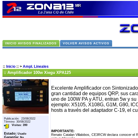
INICIO AVISOS FINALIZADOS
VOLVER AVISOS ACTIVOS
::
Inicio
::
>
Ampl. Lineales
:: Amplificador 100w Xiegu XPA125
Excelente Amplificador con Sintonizado
gran cantidad de equipos QRP, sus car
uno de 100W PA y ATU, entran 5w y su 
ejemplo: X5105, X108G, G1M, G90, IC
hosts a través del adaptador C-19, el cu
Publicación: 23/08/2022
Término: 30/08/2022
Visitas: 390
IMPORTANTE:
Estado:
Usado
Renato Catalan Villalobos, CE3RCW declara conocer el R
Garantía:
No