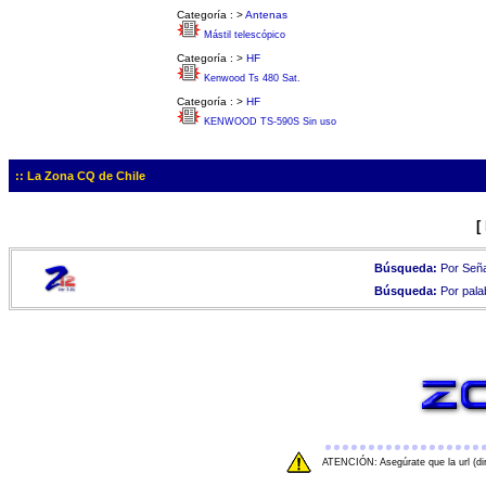
Categoría :
>
Antenas
Mástil telescópico
Categoría :
>
HF
Kenwood Ts 480 Sat.
Categoría :
>
HF
KENWOOD TS-590S Sin uso
:: La Zona CQ de Chile
[
Búsqueda:
Por Seña
Búsqueda:
Por pala
ATENCIÓN: Asegúrate que la url (di