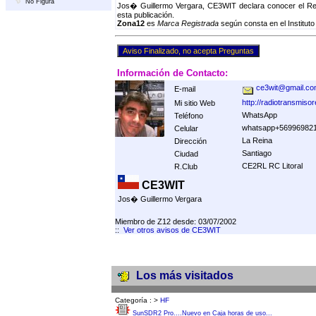
No Figura
Jos� Guillermo Vergara, CE3WIT declara conocer el Reg
esta publicación.
Zona12
es
Marca Registrada
según consta en el Instituto
Información de Contacto:
ce3wit@gmail.c
E-mail
http://radiotransmisor
Mi sitio Web
WhatsApp
Teléfono
whatsapp+56996982
Celular
La Reina
Dirección
Santiago
Ciudad
CE2RL RC Litoral
R.Club
CE3WIT
Jos� Guillermo Vergara
Miembro de Z12 desde: 03/07/2002
::
Ver otros avisos de CE3WIT
Los más visitados
Categoría :
>
HF
SunSDR2 Pro....Nuevo en Caja horas de uso...