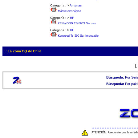
Categoría :
>
Antenas
Mástil telescópico
Categoría :
>
HF
KENWOOD TS-590S Sin uso
Categoría :
>
HF
Kenwood Ts 590 Sg. Impecable
:: La Zona CQ de Chile
[
Búsqueda:
Por Seña
Búsqueda:
Por pala
ATENCIÓN: Asegúrate que la url (di