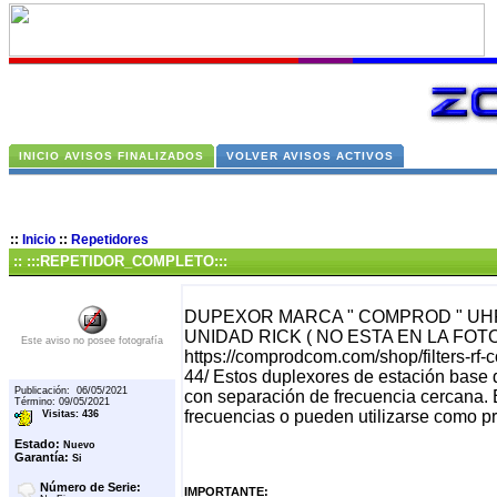
INICIO AVISOS FINALIZADOS
VOLVER AVISOS ACTIVOS
::
Inicio
::
Repetidores
:: :::REPETIDOR_COMPLETO:::
DUPEXOR MARCA " COMPROD " UHF
UNIDAD RICK ( NO ESTA EN LA FOT
Este aviso no posee fotografía
https://comprodcom.com/shop/filters-rf
44/ Estos duplexores de estación base d
Publicación: 06/05/2021
con separación de frecuencia cercana. 
Término: 09/05/2021
frecuencias o pueden utilizarse como pr
Visitas: 436
Estado:
Nuevo
Garantía:
Si
Número de Serie:
IMPORTANTE: