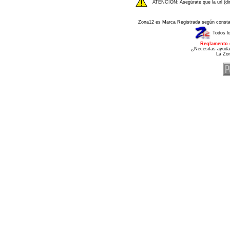
ATENCIÓN: Asegúrate que la url (di
Zona12 es Marca Registrada según consta e
Todos l
Reglamento 
¿Necesitas ayuda
La Zo