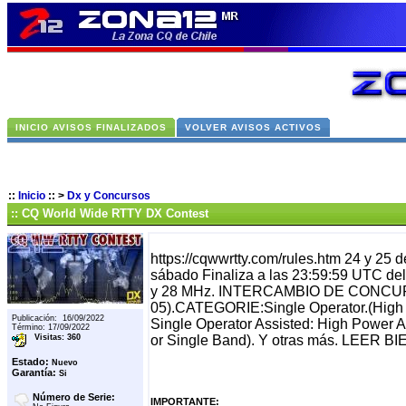
INICIO AVISOS FINALIZADOS
VOLVER AVISOS ACTIVOS
::
Inicio
::
>
Dx y Concursos
:: CQ World Wide RTTY DX Contest
https://cqwwrtty.com/rules.htm 24 y 25
sábado Finaliza a las 23:59:59 UTC de
y 28 MHz. INTERCAMBIO DE CONCURSO
05).CATEGORIE:Single Operator.(High 
Publicación: 16/09/2022
Single Operator Assisted: High Power 
Término: 17/09/2022
Visitas: 360
or Single Band). Y otras más. LEER 
Estado:
Nuevo
Garantía:
Si
Número de Serie:
IMPORTANTE: