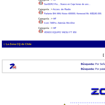
SunSDR2 Pro....Nuevo en Caja horas de uso...
Categoría :
>
Acces. de Radio
Parlante BHi MKii Noise 400000; Kenwood Mc 60$180.000.
Categoría :
>
HF
Icom 746Pro. Además Micrófon
Categoría :
>
HF
VENDO EQUIPO YAESU FT 950
:: La Zona CQ de Chile
[
Búsqueda:
Por Seña
Búsqueda:
Por pala