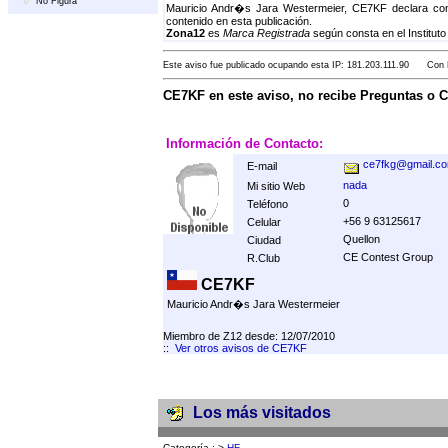
No Figura
Mauricio Andr�s Jara Westermeier, CE7KF declara con
contenido en esta publicación.
Zona12
es
Marca Registrada
según consta en el Instituto
Este aviso fue publicado ocupando esta IP: 181.203.111.90 Con F
CE7KF en este aviso, no recibe Preguntas o 
Información de Contacto:
ce7fkg@gmail.c
E-mail
nada
Mi sitio Web
0
Teléfono
+56 9 63125617
Celular
Quellon
Ciudad
CE Contest Group
R.Club
CE7KF
Mauricio Andr�s Jara Westermeier
Miembro de Z12 desde: 12/07/2010
::
Ver otros avisos de CE7KF
Los más visitados
Categoría :
>
HF