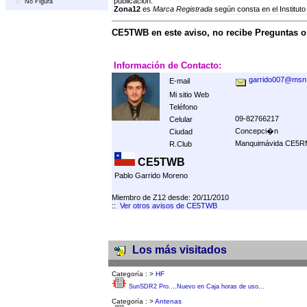
publicación.
No Figura
Zona12
es
Marca Registrada
según consta en el Instituto
CE5TWB en este aviso, no recibe Preguntas 
Información de Contacto:
garrido007@msn
E-mail
Mi sitio Web
Teléfono
09-82766217
Celular
Concepci�n
Ciudad
Manquimávida CE5
R.Club
CE5TWB
Pablo Garrido Moreno
Miembro de Z12 desde: 20/11/2010
::
Ver otros avisos de CE5TWB
Los más visitados
Categoría :
>
HF
SunSDR2 Pro....Nuevo en Caja horas de uso...
Categoría :
>
Antenas