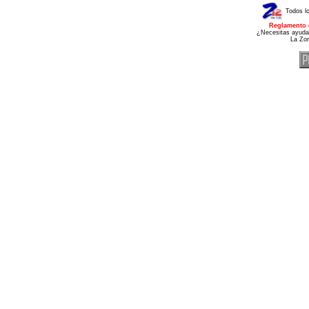
Todos l
Reglamento 
¿Necesitas ayuda
La Zo