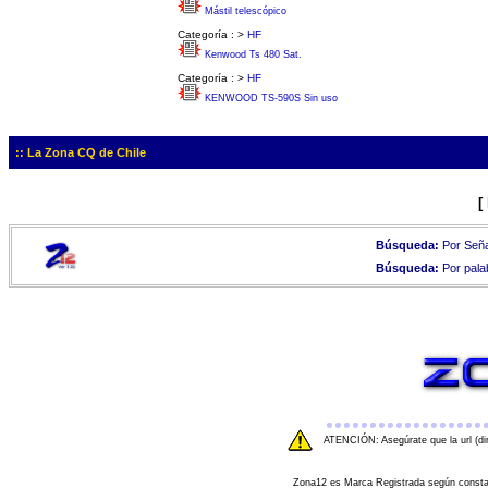
Mástil telescópico
Categoría :
>
HF
Kenwood Ts 480 Sat.
Categoría :
>
HF
KENWOOD TS-590S Sin uso
:: La Zona CQ de Chile
[
Búsqueda:
Por Seña
Búsqueda:
Por pala
ATENCIÓN: Asegúrate que la url (di
Zona12 es Marca Registrada según consta e