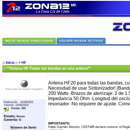
INICIO AVISOS FINALIZADOS
VOLVER AVISOS ACTIVOS
::
Inicio
::
>
HF
:: **Antena HF-Todas las bandas en una antena**
Antena HF20 para todas las bandas, cu
Necesidad de usar Sintonizador! (Band
Este aviso no posee fotografía
200 Watts -Brazos de aterrizaje: 2 de 1.
Impedancia 50 Ohm -Longitud del oscila
Publicación: 12/08/2022
resonador -No requiere de ajuste. Consu
Término: 15/08/2022
Visitas: 331
Estado:
Nuevo
Garantía:
Si
IMPORTANTE:
Pablo Garrido Moreno, CE5TWB declara conocer el Reglam
Número de Serie: