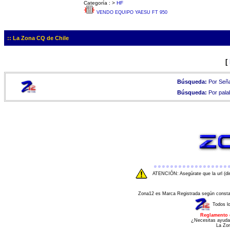
Categoría :
>
HF
VENDO EQUIPO YAESU FT 950
:: La Zona CQ de Chile
[
Búsqueda:
Por Seña
Búsqueda:
Por pala
ATENCIÓN: Asegúrate que la url (di
Zona12 es Marca Registrada según consta e
Todos l
Reglamento 
¿Necesitas ayuda
La Zo