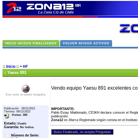
INICIO AVISOS FINALIZADOS
VOLVER AVISOS ACTIVOS
::
Inicio
::
>
HF
:: Yaesu 891
Vendo equipo Yaesu 891 excelentes co
Este aviso no posee fotografía
Publicación: 29/11/2022
IMPORTANTE:
Término: 06/12/2022
Pablo Estay Maldonado, CE3KH declara conocer el Reglam
Visitas: 360
publicación.
Zona12
es
Marca Registrada
según consta en el Instituto
Estado:
Usado
Garantía:
No Indica
Número de Serie: