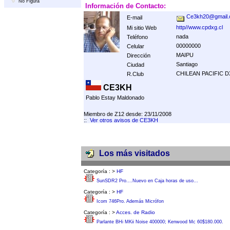
No Figura
Información de Contacto:
Ce3kh20@gmail
E-mail
http//www.cpdxg.cl
Mi sitio Web
nada
Teléfono
00000000
Celular
MAIPU
Dirección
Santiago
Ciudad
CHILEAN PACIFIC 
R.Club
CE3KH
Pablo Estay Maldonado
Miembro de Z12 desde: 23/11/2008
::
Ver otros avisos de CE3KH
Los más visitados
Categoría :
>
HF
SunSDR2 Pro....Nuevo en Caja horas de uso...
Categoría :
>
HF
Icom 746Pro. Además Micrófon
Categoría :
>
Acces. de Radio
Parlante BHi MKii Noise 400000; Kenwood Mc 60$180.000.