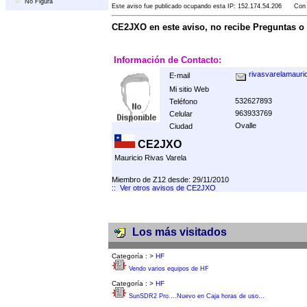
No Figura
Este aviso fue publicado ocupando esta IP: 152.174.54.206 Con F
CE2JXO en este aviso, no recibe Preguntas o
Información de Contacto:
rivasvarelamaur
E-mail
Mi sitio Web
532627893
Teléfono
963933769
Celular
Ovalle
Ciudad
CE2JXO
Mauricio Rivas Varela
Miembro de Z12 desde: 29/11/2010
::
Ver otros avisos de CE2JXO
Los más visitados
Categoría :
>
HF
Vendo varios equipos de HF
Categoría :
>
HF
SunSDR2 Pro....Nuevo en Caja horas de uso...