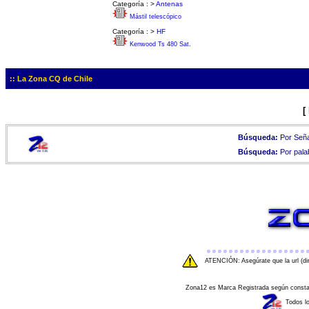
Categoría :
>
Antenas
Mástil telescópico
Categoría :
>
HF
Kenwood Ts 480 Sat.
:: La Zona CQ de Chile
[
Búsqueda:
Por Seña
Búsqueda:
Por pala
ATENCIÓN: Asegúrate que la url (di
Zona12 es Marca Registrada según consta e
Todos l