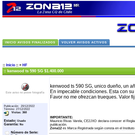
INICIO AVISOS FINALIZADOS
VOLVER AVISOS ACTIVOS
::
Inicio
::
>
HF
:: kenwood ts 590 SG $1.400.000
kenwood ts 590 SG, unico dueño, un a
En impecable condiciones. Esta con su 
Este aviso no posee fotografía
Favor no me ofrezcan trueques. Valor fi
Publicación: 20/12/2022
Término: 27/12/2022
Visitas: 360
IMPORTANTE:
Estado:
Mauricio Rivas Varela, CE2JXO declara conocer el Regla
Usado
Garantía:
publicación.
No
Zona12
es
Marca Registrada
según consta en el Instituto
Número de Serie: