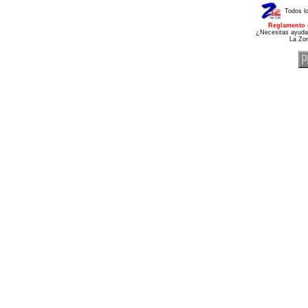
Todos l
Reglamento 
¿Necesitas ayuda
La Zo