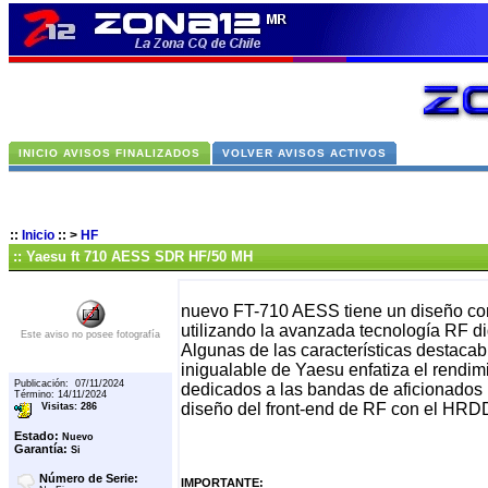
INICIO AVISOS FINALIZADOS
VOLVER AVISOS ACTIVOS
::
Inicio
::
>
HF
:: Yaesu ft 710 AESS SDR HF/50 MH
nuevo FT-710 AESS tiene un diseño co
utilizando la avanzada tecnología RF d
Este aviso no posee fotografía
Algunas de las características destac
inigualable de Yaesu enfatiza el rendim
Publicación: 07/11/2024
dedicados a las bandas de aficionados 
Término: 14/11/2024
diseño del front-end de RF con el HRDD
Visitas: 286
Estado:
Nuevo
Garantía:
Si
Número de Serie:
IMPORTANTE: