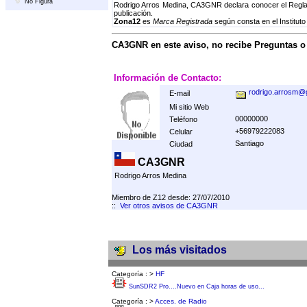
No Figura
Rodrigo Arros Medina, CA3GNR declara conocer el Reglam
publicación.
Zona12
es
Marca Registrada
según consta en el Instituto
CA3GNR en este aviso, no recibe Preguntas 
Información de Contacto:
rodrigo.arrosm@
E-mail
Mi sitio Web
00000000
Teléfono
+56979222083
Celular
Santiago
Ciudad
CA3GNR
Rodrigo Arros Medina
Miembro de Z12 desde: 27/07/2010
::
Ver otros avisos de CA3GNR
Los más visitados
Categoría :
>
HF
SunSDR2 Pro....Nuevo en Caja horas de uso...
Categoría :
>
Acces. de Radio