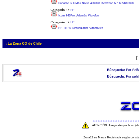
Parlante BHi MKii Noise 400000; Kenwood Mc 60$180.000.
Categoría :
>
HF
Icom 746Pro. Además Micrófon
Categoría :
>
HF
HF Tx/Rx Sintonizador Automatico
:: La Zona CQ de Chile
[
Búsqueda:
Por Seña
Búsqueda:
Por pala
ATENCIÓN: Asegúrate que la url (di
Zona12 es Marca Registrada según consta e