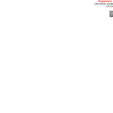
Reglamento 
¿Necesitas ayuda
La Zo