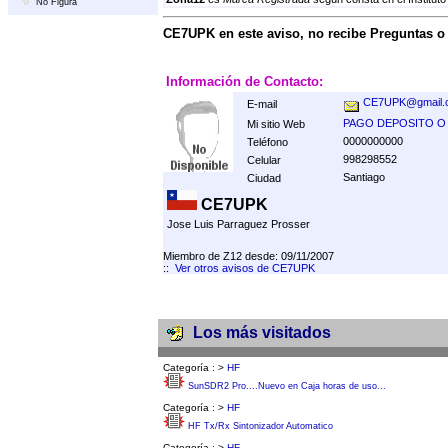
No Figura
CE7UPK en este aviso, no recibe Preguntas 
Información de Contacto:
CE7UPK@gmail.
E-mail
PAGO DEPOSITO O
Mi sitio Web
0000000000
Teléfono
998298552
Celular
Santiago
Ciudad
CE7UPK
Jose Luis Parraguez Prosser
Miembro de Z12 desde: 09/11/2007
::
Ver otros avisos de CE7UPK
Los más visitados
Categoría :
>
HF
SunSDR2 Pro....Nuevo en Caja horas de uso...
Categoría :
>
HF
HF Tx/Rx Sintonizador Automatico
Categoría :
>
HF