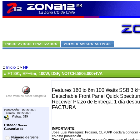
INICIO AVISOS FINALIZADOS
VOLVER AVISOS ACTIVOS
::
Inicio
::
>
HF
:: FT-891, HF+6m, 100W, DSP, NOTCH.$806.000+IVA
Features 160 to 6m 100 Watts SSB 3 k
Detachable Front Panel Quick Spectrum
Este aviso no posee fotografía
Receiver Plazo de Entrega: 1 día de
FACTURA
Publicación: 15/05/2021
Término: 18/05/2021
Visitas: 389
Estado:
Nuevo
IMPORTANTE:
Garantía:
Si
Jose Luis Parraguez Prosser, CE7UPK declara conocer e
en esta publicación.
Número de Serie:
Zona12
es
Marca Registrada
según consta en el Instituto