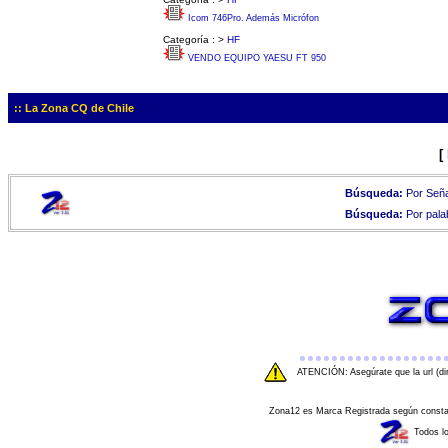
Icom 746Pro. Además Micrófon
Categoría :
>
HF
VENDO EQUIPO YAESU FT 950
:: La Zona CQ de Chile
[
Búsqueda:
Por Seña
Búsqueda:
Por pala
ATENCIÓN: Asegúrate que la url (di
Zona12 es Marca Registrada según consta e
Todos l