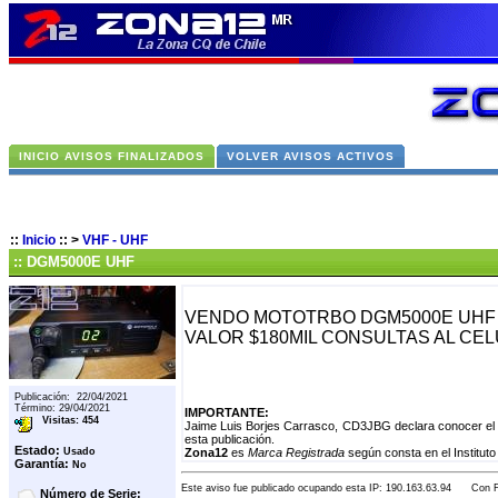
INICIO AVISOS FINALIZADOS
VOLVER AVISOS ACTIVOS
::
Inicio
::
>
VHF - UHF
:: DGM5000E UHF
VENDO MOTOTRBO DGM5000E UHF 
VALOR $180MIL CONSULTAS AL CEL
Publicación: 22/04/2021
Término: 29/04/2021
IMPORTANTE:
Visitas: 454
Jaime Luis Borjes Carrasco, CD3JBG declara conocer el 
esta publicación.
Estado:
Usado
Zona12
es
Marca Registrada
según consta en el Instituto
Garantía:
No
Este aviso fue publicado ocupando esta IP: 190.163.63.94 Con Fe
Número de Serie: