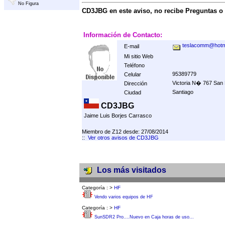
No Figura
CD3JBG en este aviso, no recibe Preguntas o
Información de Contacto:
teslacomm@hotm
E-mail
Mi sitio Web
Teléfono
95389779
Celular
Victoria N� 767 San
Dirección
Santiago
Ciudad
CD3JBG
Jaime Luis Borjes Carrasco
Miembro de Z12 desde: 27/08/2014
::
Ver otros avisos de CD3JBG
Los más visitados
Categoría :
>
HF
Vendo varios equipos de HF
Categoría :
>
HF
SunSDR2 Pro....Nuevo en Caja horas de uso...