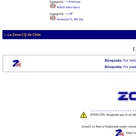
Categoría :
>
Antenas
Mástil telescópico
Categoría :
>
HF
Kenwood Ts 480 Sat.
:: La Zona CQ de Chile
[
Búsqueda:
Por Seña
Búsqueda:
Por pala
ATENCIÓN: Asegúrate que la url (di
Zona12 es Marca Registrada según consta e
Todos l