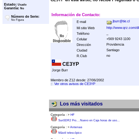
Estado:
Usado
Garantía:
No
Información de Contacto:
Número de Serie:
No Figura
jburr@tie.cl
E-mail
http://www.qrz.com/
Mi sitio Web
_
Teléfono
+569 9243 1100
Celular
Providencia
Dirección
Santiago
Ciudad
no
R.Club
CE3YP
Jorge Burr
Miembro de Z12 desde: 27/06/2002
::
Ver otros avisos de CE3YP
Los más visitados
Categoría :
>
HF
SunSDR2 Pro....Nuevo en Caja horas de uso...
Categoría :
>
Antenas
Mástil telescópico