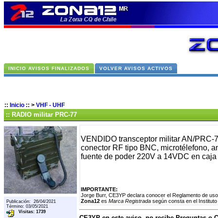
INICIO AVISOS FINALIZADOS
VOLVER AVISOS ACTIVOS
::
Inicio
::
>
VHF - UHF
:: RADIO militar PRC-77
VENDIDO transceptor militar AN/PRC-7
conector RF tipo BNC, microtélefono, an
fuente de poder 220V a 14VDC en caja 
IMPORTANTE:
Jorge Burr, CE3YP declara conocer el Reglamento de uso,
Zona12
es
Marca Registrada
según consta en el Instituto
Publicación: 26/04/2021
Término: 03/05/2021
Visitas: 1739
CE3YP en este aviso, no recibe Preguntas o 