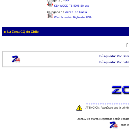
Categoría :
>
HF
KENWOOD TS-590S Sin uso
Categoría :
>
Acces. de Radio
West Mountain Rigblaster USA
:: La Zona CQ de Chile
[
Búsqueda:
Por Seña
Búsqueda:
Por pala
ATENCIÓN: Asegúrate que la url (di
Zona12 es Marca Registrada según consta e
Todos l