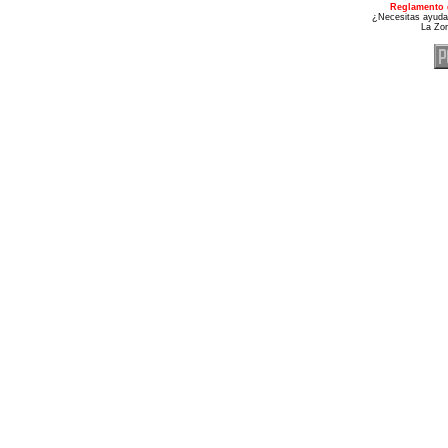
Reglamento 
¿Necesitas ayuda
La Zo