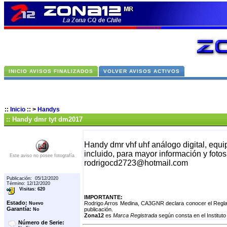
INICIO AVISOS FINALIZADOS
VOLVER AVISOS ACTIVOS
::
Inicio
::
>
Handys
:: Handy dmr tyt dm2017
Handy dmr vhf uhf análogo digital, equ
incluido, para mayor información y foto
Este aviso no posee fotografía
rodrigocd2723@hotmail.com
Publicación: 05/12/2020
Término: 12/12/2020
Visitas: 620
IMPORTANTE:
Estado:
Rodrigo Arros Medina, CA3GNR declara conocer el Reglam
Nuevo
Garantía:
publicación.
No
Zona12
es
Marca Registrada
según consta en el Instituto
Número de Serie: