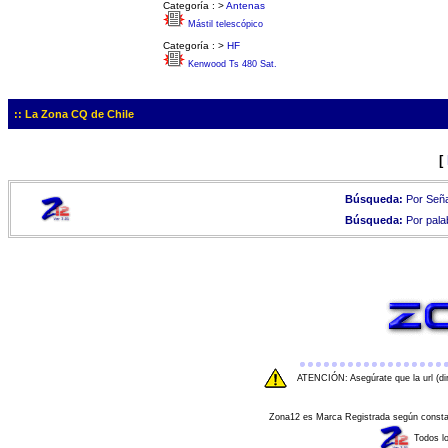
Categoría :
>
Antenas
Mástil telescópico
Categoría :
>
HF
Kenwood Ts 480 Sat.
:: La Zona CQ de Chile
[
Búsqueda:
Por Seña
Búsqueda:
Por pala
ATENCIÓN: Asegúrate que la url (di
Zona12 es Marca Registrada según consta e
Todos l