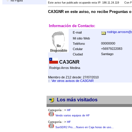
No Figura
Este aviso fue publicado ocupando esta IP: 186.11.24.119 Con Fe
CA3GNR en este aviso, no recibe Preguntas 
Información de Contacto:
rodrigo.arrosm@
E-mail
Mi sitio Web
00000000
Teléfono
+56979222083
Celular
Santiago
Ciudad
CA3GNR
Rodrigo Arros Medina
Miembro de Z12 desde: 27/07/2010
::
Ver otros avisos de CA3GNR
Los más visitados
Categoría :
>
HF
Vendo varios equipos de HF
Categoría :
>
HF
SunSDR2 Pro....Nuevo en Caja horas de uso...