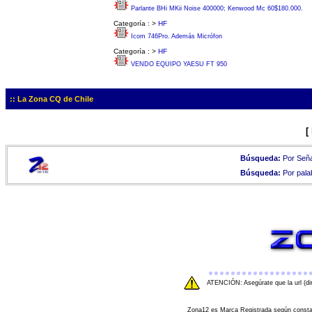
Parlante BHi MKii Noise 400000; Kenwood Mc 60$180.000.
Categoría :
>
HF
Icom 746Pro. Además Micrófon
Categoría :
>
HF
VENDO EQUIPO YAESU FT 950
:: La Zona CQ de Chile
[
Búsqueda:
Por Seña
Búsqueda:
Por pala
ATENCIÓN: Asegúrate que la url (di
Zona12 es Marca Registrada según consta e