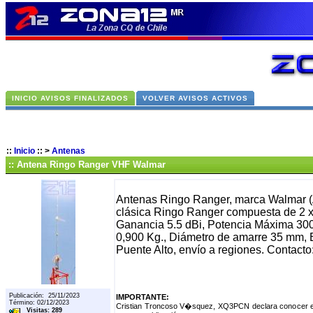
INICIO AVISOS FINALIZADOS
VOLVER AVISOS ACTIVOS
::
Inicio
::
>
Antenas
:: Antena Ringo Ranger VHF Walmar
Antenas Ringo Ranger, marca Walmar (A
clásica Ringo Ranger compuesta de 2 x
Ganancia 5.5 dBi, Potencia Máxima 300 
0,900 Kg., Diámetro de amarre 35 mm, 
Puente Alto, envío a regiones. Contac
Publicación: 25/11/2023
IMPORTANTE:
Término: 02/12/2023
Cristian Troncoso V�squez, XQ3PCN declara conocer el 
Visitas: 289