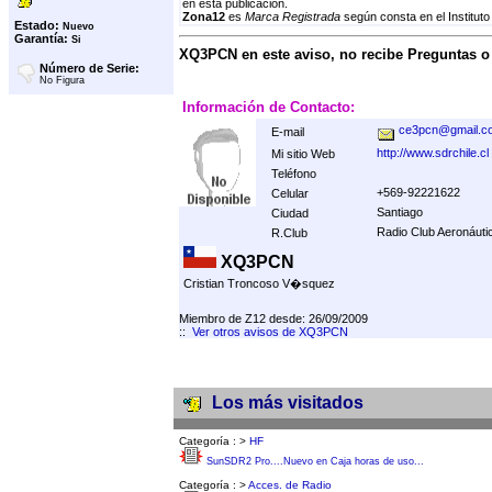
en esta publicación.
Zona12
es
Marca Registrada
según consta en el Instituto
Estado:
Nuevo
Garantía:
Si
XQ3PCN en este aviso, no recibe Preguntas 
Número de Serie:
No Figura
Información de Contacto:
ce3pcn@gmail.c
E-mail
http://www.sdrchile.cl
Mi sitio Web
Teléfono
+569-92221622
Celular
Santiago
Ciudad
Radio Club Aeronáuti
R.Club
XQ3PCN
Cristian Troncoso V�squez
Miembro de Z12 desde: 26/09/2009
::
Ver otros avisos de XQ3PCN
Los más visitados
Categoría :
>
HF
SunSDR2 Pro....Nuevo en Caja horas de uso...
Categoría :
>
Acces. de Radio