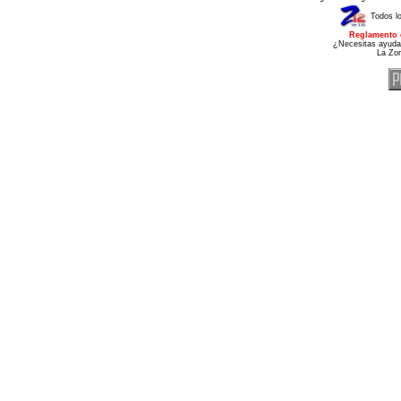
Todos l
Reglamento 
¿Necesitas ayuda
La Zo