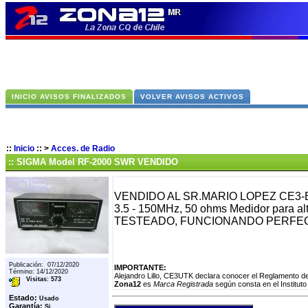
INICIO AVISOS FINALIZADOS
VOLVER AVISOS ACTIVOS
::
Inicio
::
>
Acces. de Radio
:: SIGMA Model RF-2000 SWR VENDIDO
VENDIDO AL SR.MARIO LOPEZ CE3-EO
3.5 - 150MHz, 50 ohms Medidor para alt
TESTEADO, FUNCIONANDO PERFE
Publicación: 07/12/2020
IMPORTANTE:
Término: 14/12/2020
Alejandro Lillo, CE3UTK declara conocer el Reglamento de
Visitas: 573
Zona12
es
Marca Registrada
según consta en el Instituto
Estado:
Usado
Garantía:
Si