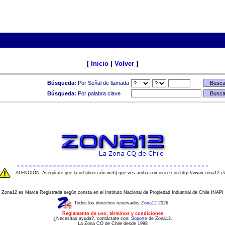
[
Inicio
|
Volver
]
Búsqueda:
Por Señal de llamada
Búsqueda:
Por palabra clave
ATENCIÓN: Asegúrate que la url (dirección web) que ves arriba comience con http://www.zona12.cl
Zona12 es Marca Registrada según consta en el Instituto Nacional de Propiedad Industrial de Chile INAPI
Todos los derechos reservados
Zona12
2026.
Reglamento de uso, términos y condiciones
¿Necesitas ayuda?, contáctate con:
Soporte
de Zona12.
La Zona CQ de Chile desde 1998