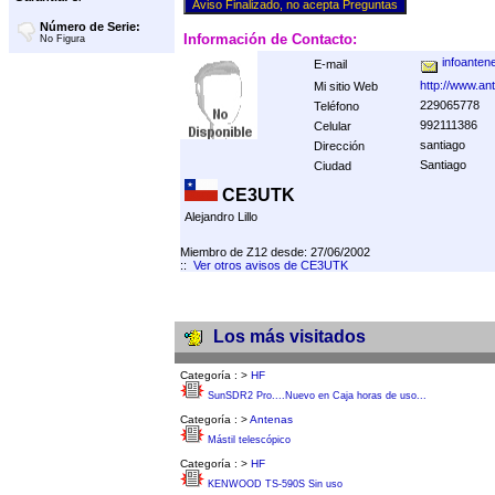
Número de Serie:
Información de Contacto:
No Figura
infoante
E-mail
http://www.an
Mi sitio Web
229065778
Teléfono
992111386
Celular
santiago
Dirección
Santiago
Ciudad
CE3UTK
Alejandro Lillo
Miembro de Z12 desde: 27/06/2002
::
Ver otros avisos de CE3UTK
Los más visitados
Categoría :
>
HF
SunSDR2 Pro....Nuevo en Caja horas de uso...
Categoría :
>
Antenas
Mástil telescópico
Categoría :
>
HF
KENWOOD TS-590S Sin uso