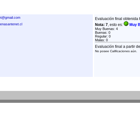
net@gmail.com
Evaluación final obtenida 
tenasantenet.cl
Nota: 7
, esto es:
Muy 
Muy Buenas: 4
Buenas: 0
Regular: 0
Malas: 0
Evaluación final a partir d
No posee Calificaciones aún.