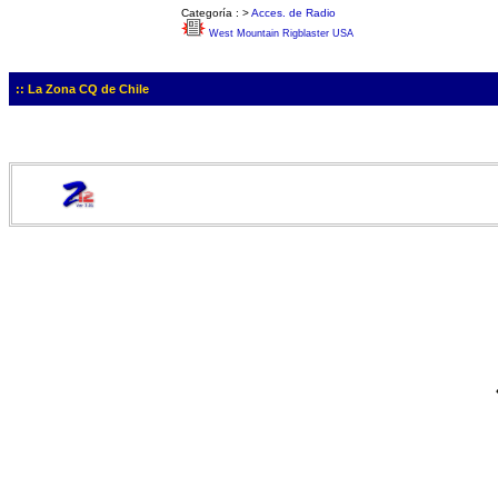
Categoría :
>
Acces. de Radio
West Mountain Rigblaster USA
:: La Zona CQ de Chile