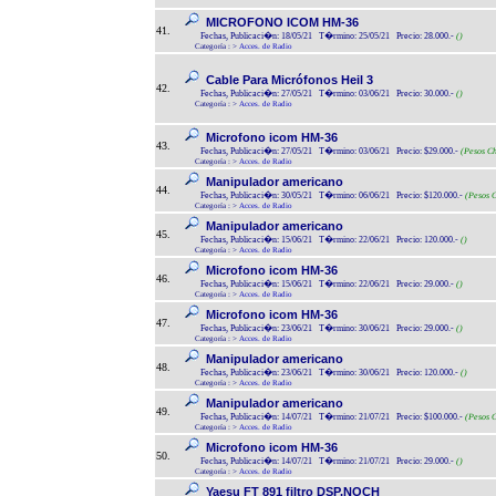
MICROFONO ICOM HM-36
41.
Fechas, Publicaci�n: 18/05/21 T�rmino: 25/05/21 Precio: 28.000.-
()
Categoría :
>
Acces. de Radio
Cable Para Micrófonos Heil 3
42.
Fechas, Publicaci�n: 27/05/21 T�rmino: 03/06/21 Precio: 30.000.-
()
Categoría :
>
Acces. de Radio
Microfono icom HM-36
43.
Fechas, Publicaci�n: 27/05/21 T�rmino: 03/06/21 Precio: $29.000.-
(Pesos Ch
Categoría :
>
Acces. de Radio
Manipulador americano
44.
Fechas, Publicaci�n: 30/05/21 T�rmino: 06/06/21 Precio: $120.000.-
(Pesos C
Categoría :
>
Acces. de Radio
Manipulador americano
45.
Fechas, Publicaci�n: 15/06/21 T�rmino: 22/06/21 Precio: 120.000.-
()
Categoría :
>
Acces. de Radio
Microfono icom HM-36
46.
Fechas, Publicaci�n: 15/06/21 T�rmino: 22/06/21 Precio: 29.000.-
()
Categoría :
>
Acces. de Radio
Microfono icom HM-36
47.
Fechas, Publicaci�n: 23/06/21 T�rmino: 30/06/21 Precio: 29.000.-
()
Categoría :
>
Acces. de Radio
Manipulador americano
48.
Fechas, Publicaci�n: 23/06/21 T�rmino: 30/06/21 Precio: 120.000.-
()
Categoría :
>
Acces. de Radio
Manipulador americano
49.
Fechas, Publicaci�n: 14/07/21 T�rmino: 21/07/21 Precio: $100.000.-
(Pesos C
Categoría :
>
Acces. de Radio
Microfono icom HM-36
50.
Fechas, Publicaci�n: 14/07/21 T�rmino: 21/07/21 Precio: 29.000.-
()
Categoría :
>
Acces. de Radio
Yaesu FT 891 filtro DSP,NOCH