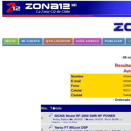
INICIO
MI CUENTA
QTH LOCATOR
GUÍA ZONA12
PUBLICAR
¡
Mi c
|
Resulta
Avi
Nombre
Alejan
E-mail
infoa
Fono
22906
Celular
99211
Ciudad
Santia
- Ordenado 
Nro.
T�tulo
SIGMA Model RF-2000 SWR-RF POWER
1.
Fechas, Publicaci�n: 09/10/20 T�rmino: 16/10/20 Precio: 80.000.-
()
Categoría :
>
Acces. de Radio
Yaesu FT 891con DSP
2.