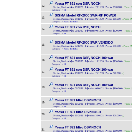
Yaesu FT 891 con DSP, NOCH
12.
Fechas, Publicaci�n: 18/11/20 T�rmino: 29/11/20 Precio: $820.000.-
(Pesos C
Categoría :
>
HF
SIGMA Model RF-2000 SWR-RF POWER
13.
Fechas, Publicaci�n: 24/11/20 T�rmino: 05/12/20 Precio: $80.000.-
(Pesos Ch
Categoría :
>
Acces. de Radio
Yaesu FT 891 con DSP, NOCH
14.
Fechas, Publicaci�n: 01/12/20 T�rmino: 06/12/20 Precio: $820.000.-
(Pesos C
Categoría :
>
HF
SIGMA Model RF-2000 SWR VENDIDO
15.
Fechas, Publicaci�n: 07/12/20 T�rmino: 14/12/20 Precio: $80.000.-
(Pesos Ch
Categoría :
>
Acces. de Radio
Yaesu FT 891 con DSP, NOCH 100 wat
16.
Fechas, Publicaci�n: 07/12/20 T�rmino: 18/12/20 Precio: $820.000.-
(Pesos C
Categoría :
>
HF
Yaesu FT 891 con DSP, NOCH 100 wat
17.
Fechas, Publicaci�n: 18/12/20 T�rmino: 25/12/20 Precio: 820.000.-
()
Categoría :
>
HF
Yaesu FT 891 con DSP, NOCH 100 wat
18.
Fechas, Publicaci�n: 01/01/21 T�rmino: 08/01/21 Precio: $800.000.-
(Pesos C
Categoría :
>
HF
Yaesu FT 891 filtro DSP,NOCH
19.
Fechas, Publicaci�n: 11/01/21 T�rmino: 18/01/21 Precio: $800.000.-
(Pesos C
Categoría :
>
HF
Yaesu FT 891 filtro DSP,NOCH
20.
Fechas, Publicaci�n: 23/01/21 T�rmino: 30/01/21 Precio: 800.000.-
()
Categoría :
>
HF
Yaesu FT 891 filtro DSP,NOCH
21.
Fechas, Publicaci�n: 30/01/21 T�rmino: 10/02/21 Precio: $800.000.-
(Pesos C