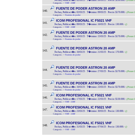
Fechas, Publicaci�n: 02/03/25 T�rmino: 09/03/25 Precio: $130.000.-
(Pesos C
Categoría :
>
VHF - UHF
FUENTE DE PODER ASTRON 20 AMP
140.
Fechas, Publicaci�n: 02/03/25 T�rmino: 09/03/25 Precio: $170.000.-
(Pesos C
Categoría :
>
Fuentes de poder
ICOM PROFESIONAL IC F5021 VHF
141.
Fechas, Publicaci�n: 09/03/25 T�rmino: 16/03/25 Precio: 130.000.-
()
Categoría :
>
VHF - UHF
FUENTE DE PODER ASTRON 20 AMP
142.
Fechas, Publicaci�n: 10/03/25 T�rmino: 15/03/25 Precio: $170.000.-
(Pesos C
Categoría :
>
Fuentes de poder
FUENTE DE PODER ASTRON 20 AMP
143.
Fechas, Publicaci�n: 16/03/25 T�rmino: 21/03/25 Precio: 170.000.-
()
Categoría :
>
Fuentes de poder
FUENTE DE PODER ASTRON 20 AMP
144.
Fechas, Publicaci�n: 16/03/25 T�rmino: 27/03/25 Precio: $170.000.-
(Pesos C
Categoría :
>
Fuentes de poder
FUENTE DE PODER ASTRON 20 AMP
145.
Fechas, Publicaci�n: 16/03/25 T�rmino: 23/03/25 Precio: $170.000.-
(Pesos C
Categoría :
>
Fuentes de poder
ICOM PROFESIONAL IC F5021 VHF
146.
Fechas, Publicaci�n: 17/03/25 T�rmino: 22/03/25 Precio: $130.000.-
(Pesos C
Categoría :
>
VHF - UHF
ICOM PROFESIONAL IC F5021 VHF
147.
Fechas, Publicaci�n: 23/03/25 T�rmino: 30/03/25 Precio: 130.000.-
()
Categoría :
>
VHF - UHF
ICOM PROFESIONAL IC F5021 VHF
148.
Fechas, Publicaci�n: 31/03/25 T�rmino: 07/04/25 Precio: 130.000.-
()
Categoría :
>
VHF - UHF