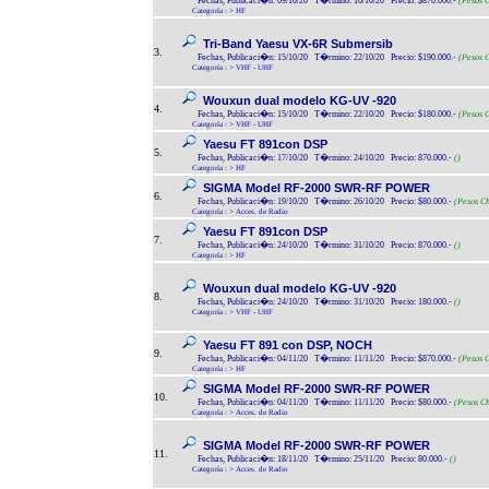
Fechas, Publicaci�n: 09/10/20 T�rmino: 16/10/20 Precio: $870.000.-
(Pesos C
Categoría :
>
HF
Tri-Band Yaesu VX-6R Submersib
3.
Fechas, Publicaci�n: 15/10/20 T�rmino: 22/10/20 Precio: $190.000.-
(Pesos C
Categoría :
>
VHF - UHF
Wouxun dual modelo KG-UV -920
4.
Fechas, Publicaci�n: 15/10/20 T�rmino: 22/10/20 Precio: $180.000.-
(Pesos C
Categoría :
>
VHF - UHF
Yaesu FT 891con DSP
5.
Fechas, Publicaci�n: 17/10/20 T�rmino: 24/10/20 Precio: 870.000.-
()
Categoría :
>
HF
SIGMA Model RF-2000 SWR-RF POWER
6.
Fechas, Publicaci�n: 19/10/20 T�rmino: 26/10/20 Precio: $80.000.-
(Pesos Ch
Categoría :
>
Acces. de Radio
Yaesu FT 891con DSP
7.
Fechas, Publicaci�n: 24/10/20 T�rmino: 31/10/20 Precio: 870.000.-
()
Categoría :
>
HF
Wouxun dual modelo KG-UV -920
8.
Fechas, Publicaci�n: 24/10/20 T�rmino: 31/10/20 Precio: 180.000.-
()
Categoría :
>
VHF - UHF
Yaesu FT 891 con DSP, NOCH
9.
Fechas, Publicaci�n: 04/11/20 T�rmino: 11/11/20 Precio: $870.000.-
(Pesos C
Categoría :
>
HF
SIGMA Model RF-2000 SWR-RF POWER
10.
Fechas, Publicaci�n: 04/11/20 T�rmino: 11/11/20 Precio: $80.000.-
(Pesos Ch
Categoría :
>
Acces. de Radio
SIGMA Model RF-2000 SWR-RF POWER
11.
Fechas, Publicaci�n: 18/11/20 T�rmino: 25/11/20 Precio: 80.000.-
()
Categoría :
>
Acces. de Radio