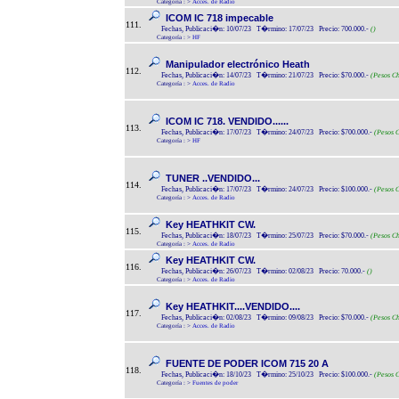
Categoría :
>
Acces. de Radio
ICOM IC 718 impecable
111.
Fechas, Publicaci�n: 10/07/23 T�rmino: 17/07/23 Precio: 700.000.-
()
Categoría :
>
HF
Manipulador electrónico Heath
112.
Fechas, Publicaci�n: 14/07/23 T�rmino: 21/07/23 Precio: $70.000.-
(Pesos Ch
Categoría :
>
Acces. de Radio
ICOM IC 718. VENDIDO......
113.
Fechas, Publicaci�n: 17/07/23 T�rmino: 24/07/23 Precio: $700.000.-
(Pesos C
Categoría :
>
HF
TUNER ..VENDIDO...
114.
Fechas, Publicaci�n: 17/07/23 T�rmino: 24/07/23 Precio: $100.000.-
(Pesos C
Categoría :
>
Acces. de Radio
Key HEATHKIT CW.
115.
Fechas, Publicaci�n: 18/07/23 T�rmino: 25/07/23 Precio: $70.000.-
(Pesos Ch
Categoría :
>
Acces. de Radio
Key HEATHKIT CW.
116.
Fechas, Publicaci�n: 26/07/23 T�rmino: 02/08/23 Precio: 70.000.-
()
Categoría :
>
Acces. de Radio
Key HEATHKIT....VENDIDO....
117.
Fechas, Publicaci�n: 02/08/23 T�rmino: 09/08/23 Precio: $70.000.-
(Pesos Ch
Categoría :
>
Acces. de Radio
FUENTE DE PODER ICOM 715 20 A
118.
Fechas, Publicaci�n: 18/10/23 T�rmino: 25/10/23 Precio: $100.000.-
(Pesos C
Categoría :
>
Fuentes de poder