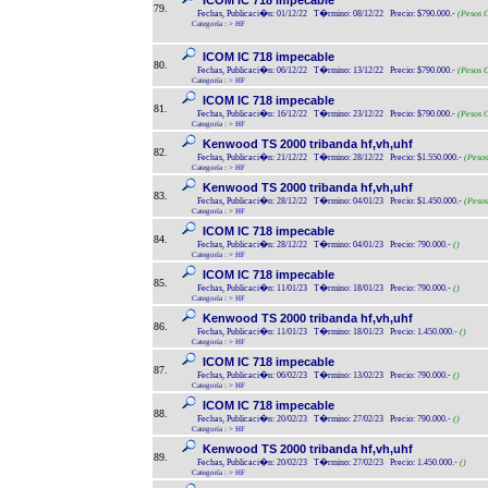
ICOM IC 718 impecable
79.
Fechas, Publicaci�n: 01/12/22 T�rmino: 08/12/22 Precio: $790.000.-
(Pesos C
Categoría :
>
HF
ICOM IC 718 impecable
80.
Fechas, Publicaci�n: 06/12/22 T�rmino: 13/12/22 Precio: $790.000.-
(Pesos C
Categoría :
>
HF
ICOM IC 718 impecable
81.
Fechas, Publicaci�n: 16/12/22 T�rmino: 23/12/22 Precio: $790.000.-
(Pesos C
Categoría :
>
HF
Kenwood TS 2000 tribanda hf,vh,uhf
82.
Fechas, Publicaci�n: 21/12/22 T�rmino: 28/12/22 Precio: $1.550.000.-
(Pesos
Categoría :
>
HF
Kenwood TS 2000 tribanda hf,vh,uhf
83.
Fechas, Publicaci�n: 28/12/22 T�rmino: 04/01/23 Precio: $1.450.000.-
(Pesos
Categoría :
>
HF
ICOM IC 718 impecable
84.
Fechas, Publicaci�n: 28/12/22 T�rmino: 04/01/23 Precio: 790.000.-
()
Categoría :
>
HF
ICOM IC 718 impecable
85.
Fechas, Publicaci�n: 11/01/23 T�rmino: 18/01/23 Precio: 790.000.-
()
Categoría :
>
HF
Kenwood TS 2000 tribanda hf,vh,uhf
86.
Fechas, Publicaci�n: 11/01/23 T�rmino: 18/01/23 Precio: 1.450.000.-
()
Categoría :
>
HF
ICOM IC 718 impecable
87.
Fechas, Publicaci�n: 06/02/23 T�rmino: 13/02/23 Precio: 790.000.-
()
Categoría :
>
HF
ICOM IC 718 impecable
88.
Fechas, Publicaci�n: 20/02/23 T�rmino: 27/02/23 Precio: 790.000.-
()
Categoría :
>
HF
Kenwood TS 2000 tribanda hf,vh,uhf
89.
Fechas, Publicaci�n: 20/02/23 T�rmino: 27/02/23 Precio: 1.450.000.-
()
Categoría :
>
HF