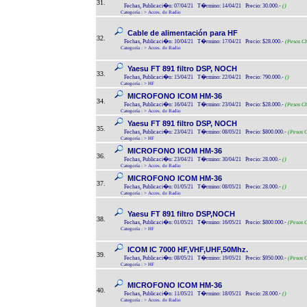
31.
Fechas, Publicaci�n: 07/04/21 T�rmino: 14/04/21 Precio: 30.000.-
()
Categoría :
>
Acces. de Radio
Cable de alimentación para HF
32.
Fechas, Publicaci�n: 10/04/21 T�rmino: 17/04/21 Precio: $28.000.-
(Pesos Ch
Categoría :
>
Acces. de Radio
Yaesu FT 891 filtro DSP, NOCH
33.
Fechas, Publicaci�n: 15/04/21 T�rmino: 22/04/21 Precio: 790.000.-
()
Categoría :
>
HF
MICROFONO ICOM HM-36
34.
Fechas, Publicaci�n: 16/04/21 T�rmino: 23/04/21 Precio: $28.000.-
(Pesos Ch
Categoría :
>
Acces. de Radio
Yaesu FT 891 filtro DSP, NOCH
35.
Fechas, Publicaci�n: 23/04/21 T�rmino: 08/05/21 Precio: $800.000.-
(Pesos C
Categoría :
>
HF
MICROFONO ICOM HM-36
36.
Fechas, Publicaci�n: 23/04/21 T�rmino: 30/04/21 Precio: 28.000.-
()
Categoría :
>
Acces. de Radio
MICROFONO ICOM HM-36
37.
Fechas, Publicaci�n: 01/05/21 T�rmino: 08/05/21 Precio: 28.000.-
()
Categoría :
>
Acces. de Radio
Yaesu FT 891 filtro DSP,NOCH
38.
Fechas, Publicaci�n: 01/05/21 T�rmino: 16/05/21 Precio: $800.000.-
(Pesos C
Categoría :
>
HF
ICOM IC 7000 HF,VHF,UHF,50Mhz.
39.
Fechas, Publicaci�n: 08/05/21 T�rmino: 19/05/21 Precio: $950.000.-
(Pesos C
Categoría :
>
HF
MICROFONO ICOM HM-36
40.
Fechas, Publicaci�n: 11/05/21 T�rmino: 18/05/21 Precio: 28.000.-
()
Categoría :
>
Acces. de Radio