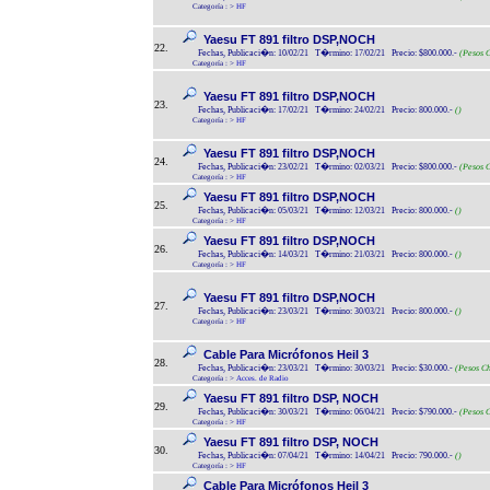
Categoría :
>
HF
Yaesu FT 891 filtro DSP,NOCH
22.
Fechas, Publicaci�n: 10/02/21 T�rmino: 17/02/21 Precio: $800.000.-
(Pesos C
Categoría :
>
HF
Yaesu FT 891 filtro DSP,NOCH
23.
Fechas, Publicaci�n: 17/02/21 T�rmino: 24/02/21 Precio: 800.000.-
()
Categoría :
>
HF
Yaesu FT 891 filtro DSP,NOCH
24.
Fechas, Publicaci�n: 23/02/21 T�rmino: 02/03/21 Precio: $800.000.-
(Pesos C
Categoría :
>
HF
Yaesu FT 891 filtro DSP,NOCH
25.
Fechas, Publicaci�n: 05/03/21 T�rmino: 12/03/21 Precio: 800.000.-
()
Categoría :
>
HF
Yaesu FT 891 filtro DSP,NOCH
26.
Fechas, Publicaci�n: 14/03/21 T�rmino: 21/03/21 Precio: 800.000.-
()
Categoría :
>
HF
Yaesu FT 891 filtro DSP,NOCH
27.
Fechas, Publicaci�n: 23/03/21 T�rmino: 30/03/21 Precio: 800.000.-
()
Categoría :
>
HF
Cable Para Micrófonos Heil 3
28.
Fechas, Publicaci�n: 23/03/21 T�rmino: 30/03/21 Precio: $30.000.-
(Pesos Ch
Categoría :
>
Acces. de Radio
Yaesu FT 891 filtro DSP, NOCH
29.
Fechas, Publicaci�n: 30/03/21 T�rmino: 06/04/21 Precio: $790.000.-
(Pesos C
Categoría :
>
HF
Yaesu FT 891 filtro DSP, NOCH
30.
Fechas, Publicaci�n: 07/04/21 T�rmino: 14/04/21 Precio: 790.000.-
()
Categoría :
>
HF
Cable Para Micrófonos Heil 3