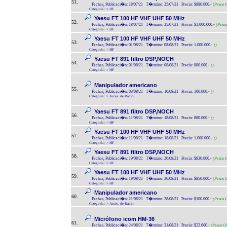
51.
Fechas, Publicaci�n: 18/07/21 T�rmino: 25/07/21 Precio: $880.000.-
(Pesos C
Categoría :
>
HF
Yaesu FT 100 HF VHF UHF 50 MHz
52.
Fechas, Publicaci�n: 18/07/21 T�rmino: 25/07/21 Precio: $1.000.000.-
(Pesos
Categoría :
>
HF
Yaesu FT 100 HF VHF UHF 50 MHz
53.
Fechas, Publicaci�n: 01/08/21 T�rmino: 08/08/21 Precio: 1.000.000.-
()
Categoría :
>
HF
Yaesu FT 891 filtro DSP,NOCH
54.
Fechas, Publicaci�n: 01/08/21 T�rmino: 08/08/21 Precio: 880.000.-
()
Categoría :
>
HF
Manipulador americano
55.
Fechas, Publicaci�n: 03/08/21 T�rmino: 10/08/21 Precio: 100.000.-
()
Categoría :
>
Acces. de Radio
Yaesu FT 891 filtro DSP,NOCH
56.
Fechas, Publicaci�n: 11/08/21 T�rmino: 18/08/21 Precio: 880.000.-
()
Categoría :
>
HF
Yaesu FT 100 HF VHF UHF 50 MHz
57.
Fechas, Publicaci�n: 11/08/21 T�rmino: 18/08/21 Precio: 1.000.000.-
()
Categoría :
>
HF
Yaesu FT 891 filtro DSP,NOCH
58.
Fechas, Publicaci�n: 19/08/21 T�rmino: 26/08/21 Precio: $830.000.-
(Pesos C
Categoría :
>
HF
Yaesu FT 100 HF VHF UHF 50 MHz
59.
Fechas, Publicaci�n: 19/08/21 T�rmino: 26/08/21 Precio: $850.000.-
(Pesos C
Categoría :
>
HF
Manipulador americano
60.
Fechas, Publicaci�n: 21/08/21 T�rmino: 28/08/21 Precio: $100.000.-
(Pesos C
Categoría :
>
Acces. de Radio
Micrófono icom HM-36
61.
Fechas, Publicaci�n: 24/08/21 T�rmino: 31/08/21 Precio: $22.000.-
(Pesos Ch