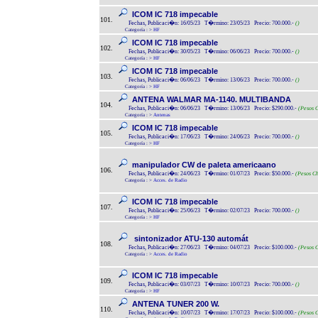
ICOM IC 718 impecable
101.
Fechas, Publicaci�n: 16/05/23 T�rmino: 23/05/23 Precio: 700.000.-
()
Categoría :
>
HF
ICOM IC 718 impecable
102.
Fechas, Publicaci�n: 30/05/23 T�rmino: 06/06/23 Precio: 700.000.-
()
Categoría :
>
HF
ICOM IC 718 impecable
103.
Fechas, Publicaci�n: 06/06/23 T�rmino: 13/06/23 Precio: 700.000.-
()
Categoría :
>
HF
ANTENA WALMAR MA-1140. MULTIBANDA
104.
Fechas, Publicaci�n: 06/06/23 T�rmino: 13/06/23 Precio: $290.000.-
(Pesos C
Categoría :
>
Antenas
ICOM IC 718 impecable
105.
Fechas, Publicaci�n: 17/06/23 T�rmino: 24/06/23 Precio: 700.000.-
()
Categoría :
>
HF
manipulador CW de paleta americaano
106.
Fechas, Publicaci�n: 24/06/23 T�rmino: 01/07/23 Precio: $50.000.-
(Pesos Ch
Categoría :
>
Acces. de Radio
ICOM IC 718 impecable
107.
Fechas, Publicaci�n: 25/06/23 T�rmino: 02/07/23 Precio: 700.000.-
()
Categoría :
>
HF
sintonizador ATU-130 automát
108.
Fechas, Publicaci�n: 27/06/23 T�rmino: 04/07/23 Precio: $100.000.-
(Pesos C
Categoría :
>
Acces. de Radio
ICOM IC 718 impecable
109.
Fechas, Publicaci�n: 03/07/23 T�rmino: 10/07/23 Precio: 700.000.-
()
Categoría :
>
HF
ANTENA TUNER 200 W.
110.
Fechas, Publicaci�n: 10/07/23 T�rmino: 17/07/23 Precio: $100.000.-
(Pesos C