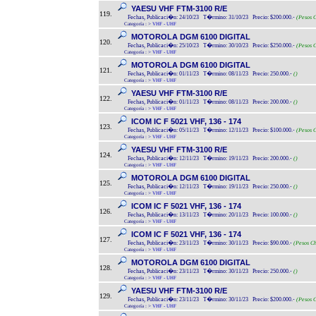
YAESU VHF FTM-3100 R/E
119.
Fechas, Publicaci�n: 24/10/23 T�rmino: 31/10/23 Precio: $200.000.-
(Pesos C
Categoría :
>
VHF - UHF
MOTOROLA DGM 6100 DIGITAL
120.
Fechas, Publicaci�n: 25/10/23 T�rmino: 30/10/23 Precio: $250.000.-
(Pesos C
Categoría :
>
VHF - UHF
MOTOROLA DGM 6100 DIGITAL
121.
Fechas, Publicaci�n: 01/11/23 T�rmino: 08/11/23 Precio: 250.000.-
()
Categoría :
>
VHF - UHF
YAESU VHF FTM-3100 R/E
122.
Fechas, Publicaci�n: 01/11/23 T�rmino: 08/11/23 Precio: 200.000.-
()
Categoría :
>
VHF - UHF
ICOM IC F 5021 VHF, 136 - 174
123.
Fechas, Publicaci�n: 05/11/23 T�rmino: 12/11/23 Precio: $100.000.-
(Pesos C
Categoría :
>
VHF - UHF
YAESU VHF FTM-3100 R/E
124.
Fechas, Publicaci�n: 12/11/23 T�rmino: 19/11/23 Precio: 200.000.-
()
Categoría :
>
VHF - UHF
MOTOROLA DGM 6100 DIGITAL
125.
Fechas, Publicaci�n: 12/11/23 T�rmino: 19/11/23 Precio: 250.000.-
()
Categoría :
>
VHF - UHF
ICOM IC F 5021 VHF, 136 - 174
126.
Fechas, Publicaci�n: 13/11/23 T�rmino: 20/11/23 Precio: 100.000.-
()
Categoría :
>
VHF - UHF
ICOM IC F 5021 VHF, 136 - 174
127.
Fechas, Publicaci�n: 23/11/23 T�rmino: 30/11/23 Precio: $90.000.-
(Pesos Ch
Categoría :
>
VHF - UHF
MOTOROLA DGM 6100 DIGITAL
128.
Fechas, Publicaci�n: 23/11/23 T�rmino: 30/11/23 Precio: 250.000.-
()
Categoría :
>
VHF - UHF
YAESU VHF FTM-3100 R/E
129.
Fechas, Publicaci�n: 23/11/23 T�rmino: 30/11/23 Precio: $200.000.-
(Pesos C
Categoría :
>
VHF - UHF