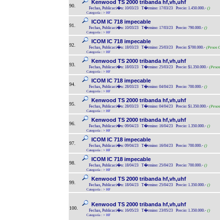
Kenwood TS 2000 tribanda hf,vh,uhf
90.
Fechas, Publicaci�n: 10/03/23 T�rmino: 17/03/23 Precio: 1.450.000.-
()
Categoría :
>
HF
ICOM IC 718 impecable
91.
Fechas, Publicaci�n: 10/03/23 T�rmino: 17/03/23 Precio: 790.000.-
()
Categoría :
>
HF
ICOM IC 718 impecable
92.
Fechas, Publicaci�n: 18/03/23 T�rmino: 25/03/23 Precio: $700.000.-
(Pesos C
Categoría :
>
HF
Kenwood TS 2000 tribanda hf,vh,uhf
93.
Fechas, Publicaci�n: 18/03/23 T�rmino: 25/03/23 Precio: $1.350.000.-
(Pesos
Categoría :
>
HF
ICOM IC 718 impecable
94.
Fechas, Publicaci�n: 28/03/23 T�rmino: 04/04/23 Precio: 700.000.-
()
Categoría :
>
HF
Kenwood TS 2000 tribanda hf,vh,uhf
95.
Fechas, Publicaci�n: 28/03/23 T�rmino: 04/04/23 Precio: $1.350.000.-
(Pesos
Categoría :
>
HF
Kenwood TS 2000 tribanda hf,vh,uhf
96.
Fechas, Publicaci�n: 09/04/23 T�rmino: 16/04/23 Precio: 1.350.000.-
()
Categoría :
>
HF
ICOM IC 718 impecable
97.
Fechas, Publicaci�n: 09/04/23 T�rmino: 16/04/23 Precio: 700.000.-
()
Categoría :
>
HF
ICOM IC 718 impecable
98.
Fechas, Publicaci�n: 18/04/23 T�rmino: 25/04/23 Precio: 700.000.-
()
Categoría :
>
HF
Kenwood TS 2000 tribanda hf,vh,uhf
99.
Fechas, Publicaci�n: 18/04/23 T�rmino: 25/04/23 Precio: 1.350.000.-
()
Categoría :
>
HF
Kenwood TS 2000 tribanda hf,vh,uhf
100.
Fechas, Publicaci�n: 16/05/23 T�rmino: 23/05/23 Precio: 1.350.000.-
()
Categoría :
>
HF