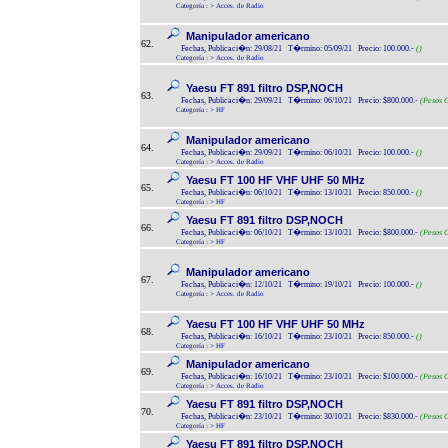
Categoría :
>
Acces. de Radio
Manipulador americano
62.
Fechas, Publicaci�n: 29/08/21 T�rmino: 05/09/21 Precio: 100.000.-
()
Categoría :
>
Acces. de Radio
Yaesu FT 891 filtro DSP,NOCH
63.
Fechas, Publicaci�n: 29/09/21 T�rmino: 06/10/21 Precio: $800.000.-
(Pesos C
Categoría :
>
HF
Manipulador americano
64.
Fechas, Publicaci�n: 29/09/21 T�rmino: 06/10/21 Precio: 100.000.-
()
Categoría :
>
Acces. de Radio
Yaesu FT 100 HF VHF UHF 50 MHz
65.
Fechas, Publicaci�n: 06/10/21 T�rmino: 13/10/21 Precio: 850.000.-
()
Categoría :
>
HF
Yaesu FT 891 filtro DSP,NOCH
66.
Fechas, Publicaci�n: 06/10/21 T�rmino: 13/10/21 Precio: $800.000.-
(Pesos C
Categoría :
>
HF
Manipulador americano
67.
Fechas, Publicaci�n: 12/10/21 T�rmino: 19/10/21 Precio: 100.000.-
()
Categoría :
>
Acces. de Radio
Yaesu FT 100 HF VHF UHF 50 MHz
68.
Fechas, Publicaci�n: 16/10/21 T�rmino: 23/10/21 Precio: 850.000.-
()
Categoría :
>
HF
Manipulador americano
69.
Fechas, Publicaci�n: 16/10/21 T�rmino: 23/10/21 Precio: $100.000.-
(Pesos C
Categoría :
>
Acces. de Radio
Yaesu FT 891 filtro DSP,NOCH
70.
Fechas, Publicaci�n: 23/10/21 T�rmino: 30/10/21 Precio: $830.000.-
(Pesos C
Categoría :
>
HF
Yaesu FT 891 filtro DSP,NOCH