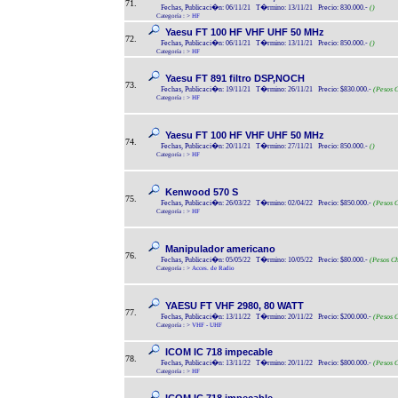
71.
Fechas, Publicaci�n: 06/11/21 T�rmino: 13/11/21 Precio: 830.000.-
()
Categoría :
>
HF
Yaesu FT 100 HF VHF UHF 50 MHz
72.
Fechas, Publicaci�n: 06/11/21 T�rmino: 13/11/21 Precio: 850.000.-
()
Categoría :
>
HF
Yaesu FT 891 filtro DSP,NOCH
73.
Fechas, Publicaci�n: 19/11/21 T�rmino: 26/11/21 Precio: $830.000.-
(Pesos C
Categoría :
>
HF
Yaesu FT 100 HF VHF UHF 50 MHz
74.
Fechas, Publicaci�n: 20/11/21 T�rmino: 27/11/21 Precio: 850.000.-
()
Categoría :
>
HF
Kenwood 570 S
75.
Fechas, Publicaci�n: 26/03/22 T�rmino: 02/04/22 Precio: $850.000.-
(Pesos C
Categoría :
>
HF
Manipulador americano
76.
Fechas, Publicaci�n: 05/05/22 T�rmino: 10/05/22 Precio: $80.000.-
(Pesos Ch
Categoría :
>
Acces. de Radio
YAESU FT VHF 2980, 80 WATT
77.
Fechas, Publicaci�n: 13/11/22 T�rmino: 20/11/22 Precio: $200.000.-
(Pesos C
Categoría :
>
VHF - UHF
ICOM IC 718 impecable
78.
Fechas, Publicaci�n: 13/11/22 T�rmino: 20/11/22 Precio: $800.000.-
(Pesos C
Categoría :
>
HF