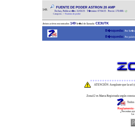
FUENTE DE PODER ASTRON 20 AMP
149.
Fechas, Publicaci�n: 31/03/25 T�rmino: 07/04/25 Precio: 170.000.-
()
Categoría :
>
Fuentes de poder
149
CE3UTK
Avisos activos encontrados:
Se�al de llamada:
B�squeda:
Por Se�al
B�squeda:
Por palabr
ATENCIÓN: Asegúrate que la url (d
Zona12 es Marca Registrada según consta 
Todos 
Reglamento 
¿Necesitas ayu
La 