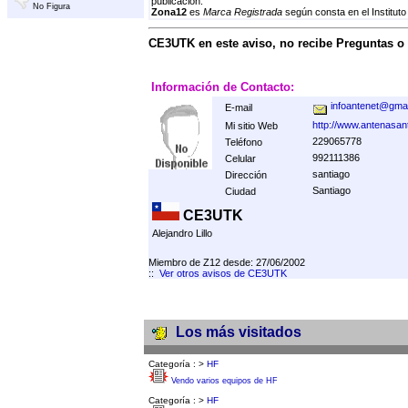
publicación.
No Figura
Zona12
es
Marca Registrada
según consta en el Instituto
CE3UTK en este aviso, no recibe Preguntas o
Información de Contacto:
infoantenet@gma
E-mail
http://www.antenasant
Mi sitio Web
229065778
Teléfono
992111386
Celular
santiago
Dirección
Santiago
Ciudad
CE3UTK
Alejandro Lillo
Miembro de Z12 desde: 27/06/2002
::
Ver otros avisos de CE3UTK
Los más visitados
Categoría :
>
HF
Vendo varios equipos de HF
Categoría :
>
HF