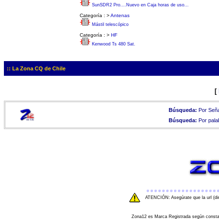
SunSDR2 Pro....Nuevo en Caja horas de uso...
Categoría :
>
Antenas
Mástil telescópico
Categoría :
>
HF
Kenwood Ts 480 Sat.
:: La Zona CQ de Chile
[
Búsqueda:
Por Seña
Búsqueda:
Por pala
ATENCIÓN: Asegúrate que la url (di
Zona12 es Marca Registrada según consta e