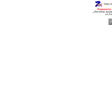
Todos l
Reglamento 
¿Necesitas ayuda
La Zo