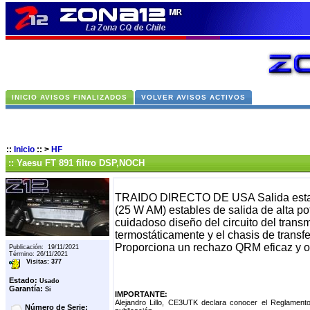
INICIO AVISOS FINALIZADOS
VOLVER AVISOS ACTIVOS
::
Inicio
::
>
HF
:: Yaesu FT 891 filtro DSP,NOCH
TRAIDO DIRECTO DE USA Salida estable
(25 W AM) estables de salida de alta pot
cuidadoso diseño del circuito del trans
termostáticamente y el chasis de transfe
Proporciona un rechazo QRM eficaz y 
Publicación: 19/11/2021
Término: 26/11/2021
Visitas: 377
Estado:
Usado
Garantía:
Si
IMPORTANTE:
Alejandro Lillo, CE3UTK declara conocer el Reglament
Número de Serie: